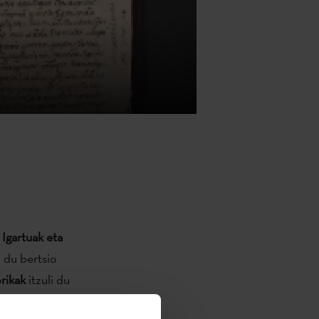
 Igartuak eta
u du bertsio
orikak
itzuli du