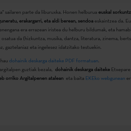
ra" sailaren parte da liburuxka. Honen helburua
euskal sorkuntz
uneratu, erakargarri, eta aldi berean, sendoa
eskaintzea da. Eu
tenengana era errazean iristea du helburu bildumak, eta hamabi
satua da (hizkuntza, musika, dantza, literatura, zinema, bertsol
, gaztelaniaz eta ingelesez idatzitako testuekin.
i hau
dohainik deskarga daiteke PDF formatuan
.
argitalpen guztiak bezala
,
dohainik deskarga daiteke
Etxepare 
b orriko Argitalpenen atalean
eta baita
EKEko webgunean
er