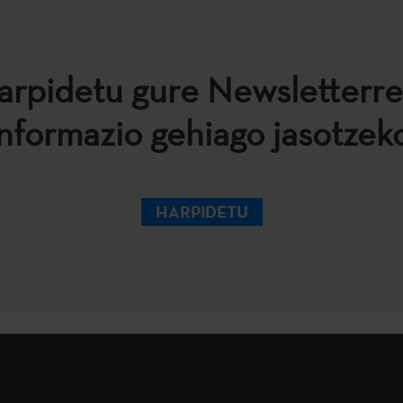
arpidetu gure Newsletterre
informazio gehiago jasotzeko
HARPIDETU