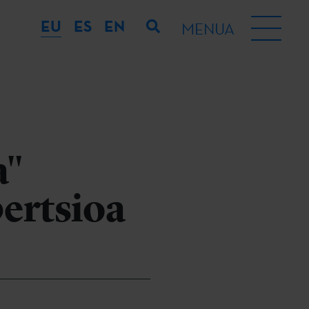
EU
ES
EN
MENUA
a"
ertsioa