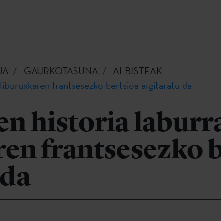
UA
GAURKOTASUNA
ALBISTEAK
 liburuxkaren frantsesezko bertsioa argitaratu da
n historia laburr
en frantsesezko b
 da