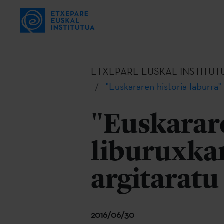
ETXEPARE EUSKAL INSTITUT
"Euskararen historia laburra"
"Euskarare
liburuxkar
argitaratu
2016/06/30