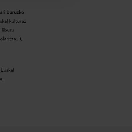
ari buruzko
skal kulturaz
 liburu
aritza...),
Euskal
e.