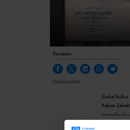
Partekatu
Kopiatu esteka
Euskal Kultur
Xabier Zabalt
numeriko hiru
jatorrizko tes