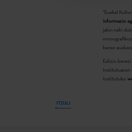
"Euskal Kultu
informazio eg
jakin nahi du
monografikoz o
berez euskaraz
Edizio berez
Institutuaren 
Institutuko
we
ITZULI