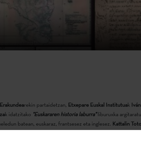
 Erakundea
rekin partaidetzan,
Etxepare Euskal Institutua
k
Iván
za
k idatzitako
"Euskararen historia laburra"
liburuxka argitarat
eledun batean, euskaraz, frantsesez eta inglesez.
Kattalin Tot
tua euskaratik frantsesera.