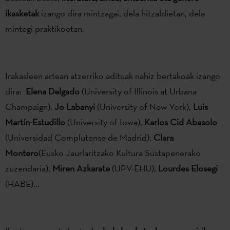
ikasketak
izango dira mintzagai, dela hitzaldietan, dela
mintegi praktikoetan.
Irakasleen artean atzerriko adituak nahiz bertakoak izango
dira:
Elena Delgado
(University of Illinois at Urbana
Champaign),
Jo Labanyi
(University of New York),
Luis
Martín-Estudillo
(University of Iowa),
Karlos Cid Abasolo
(Universidad Complutense de Madrid),
Clara
Montero
(Eusko Jaurlaritzako Kultura Sustapenerako
zuzendaria),
Miren Azkarate
(UPV-EHU),
Lourdes Elosegi
(HABE)...