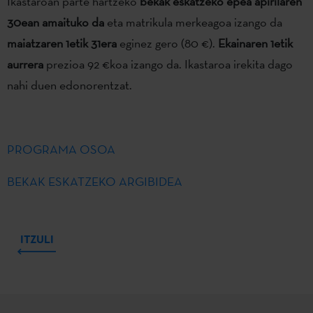
Ikastaroan parte hartzeko
bekak eskatzeko epea apirilaren
30ean amaituko da
eta matrikula merkeagoa izango da
maiatzaren 1etik 31era
eginez gero (80 €).
Ekainaren 1etik
aurrera
prezioa 92 €koa izango da. Ikastaroa irekita dago
nahi duen edonorentzat.
PROGRAMA OSOA
BEKAK ESKATZEKO ARGIBIDEA
ITZULI