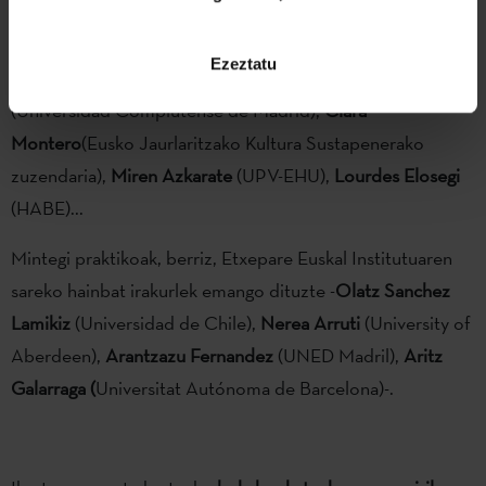
dira:
Elena Delgado
(University of Illinois at Urbana
Champaign),
Jo Labanyi
(University of New York),
Luis
Ezeztatu
Martín-Estudillo
(University of Iowa),
Karlos Cid Abasolo
(Universidad Complutense de Madrid),
Clara
Montero
(Eusko Jaurlaritzako Kultura Sustapenerako
zuzendaria),
Miren Azkarate
(UPV-EHU),
Lourdes Elosegi
(HABE)...
Mintegi praktikoak, berriz, Etxepare Euskal Institutuaren
sareko hainbat irakurlek emango dituzte -
Olatz Sanchez
Lamikiz
(Universidad de Chile),
Nerea Arruti
(University of
Aberdeen),
Arantzazu Fernandez
(UNED Madril),
Aritz
Galarraga (
Universitat Autónoma de Barcelona)-.