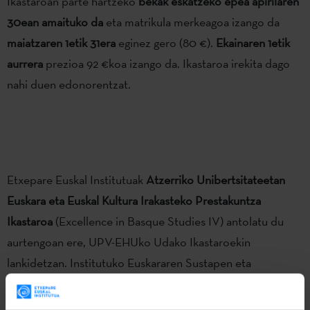
Ikastaroan parte hartzeko
bekak eskatzeko epea apirilaren
30ean amaituko da
eta matrikula merkeagoa izango da
maiatzaren 1etik 31era
eginez gero (80 €).
Ekainaren 1etik
aurrera
prezioa 92 €koa izango da. Ikastaroa irekita dago
nahi duen edonorentzat.
Etxepare Euskal Institutuak
Atzerriko Unibertsitateetan
Euskara eta Euskal Kultura Irakasteko Prestakuntza
Ikastaroa
(Excellence in Basque Studies IV) antolatu du
aurtengoan ere, UPV-EHUko Udako Ikastaroekin
lankidetzan. Institutuko Euskararen Sustapen eta
Hedapenerako zuzendaria den
Mari Jose Olaziregik
zuzendu duen programa sekula baino luzeagoa izango da –