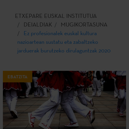
ETXEPARE EUSKAL INSTITUTUA
DEIALDIAK
MUGIKORTASUNA
Ez profesionalek euskal kultura
nazioartean sustatu eta zabaltzeko
jarduerak burutzeko dirulaguntzak 2020
EBATZITA