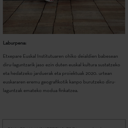
Laburpena:
Etxepare Euskal Institutuaren ohiko deialdien babesean
diru-laguntzarik jaso ezin duten euskal kultura sustatzeko
eta hedatzeko jarduerak eta proiektuak 2020. urtean
euskararen eremu geografikotik kanpo burutzeko diru-
laguntzak emateko modua finkatzea.