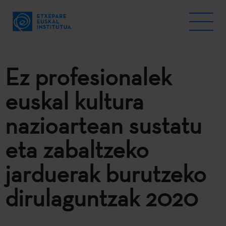
Ez profesionalek
euskal kultura
nazioartean sustatu
eta zabaltzeko
jarduerak burutzeko
dirulaguntzak 2020