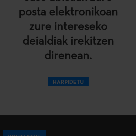
posta elektronikoan
zure intereseko
deialdiak irekitzen
direnean.
HARPIDETU