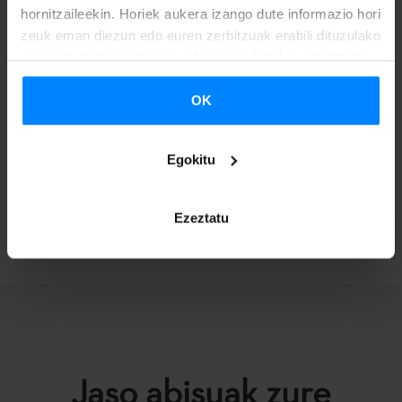
hornitzaileekin. Horiek aukera izango dute informazio hori
zeuk eman diezun edo euren zerbitzuak erabili dituzulako
eskuratu duten bestelako informazio batekin uztartzeko.
EZ PROFESIONALAK 2020 EBAZPENA
OK
Egokitu
ITZULI
Ezeztatu
Jaso abisuak zure