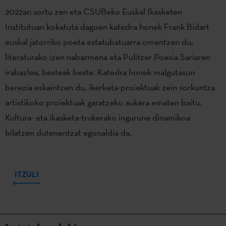
2022an sortu zen eta CSUBeko Euskal Ikasketen
Institutuan kokatuta dagoen katedra honek Frank Bidart
euskal jatorriko poeta estatubatuarra omentzen du;
literaturako izen nabarmena eta Pulitzer Poesia Sariaren
irabazlea, besteak beste. Katedra honek malgutasun
berezia eskaintzen du, ikerketa-proiektuak zein sorkuntza
artistikoko proiektuak garatzeko aukera ematen baitu.
Kultura- eta ikasketa-trukerako ingurune dinamikoa
bilatzen dutenentzat egonaldia da.
ITZULI