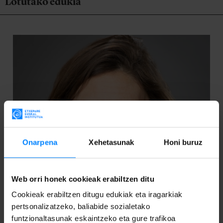
Lotutako edukia
Onarpena
Xehetasunak
Honi buruz
Web orri honek cookieak erabiltzen ditu
Cookieak erabiltzen ditugu edukiak eta iragarkiak
pertsonalizatzeko, baliabide sozialetako
funtzionaltasunak eskaintzeko eta gure trafikoa