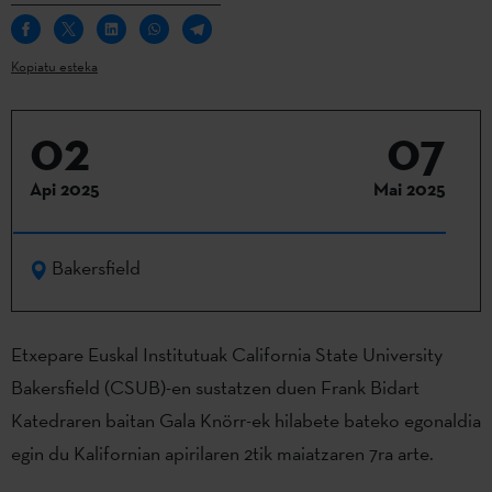
Kopiatu esteka
02
07
Api 2025
Mai 2025
Bakersfield
Etxepare Euskal Institutuak California State University
Bakersfield (CSUB)-en sustatzen duen Frank Bidart
Katedraren baitan Gala Knörr-ek hilabete bateko egonaldia
egin du Kalifornian apirilaren 2tik maiatzaren 7ra arte.