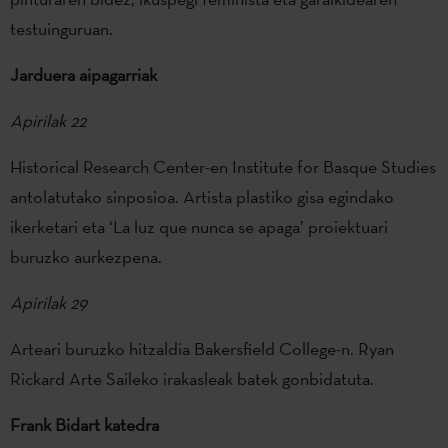
testuinguruan.
Jarduera aipagarriak
Apirilak 22
Historical Research Center-en Institute for Basque Studies
antolatutako sinposioa. Artista plastiko gisa egindako
ikerketari eta ‘La luz que nunca se apaga’ proiektuari
buruzko aurkezpena.
Apirilak 29
Arteari buruzko hitzaldia Bakersfield College-n. Ryan
Rickard Arte Saileko irakasleak batek gonbidatuta.
Frank Bidart katedra