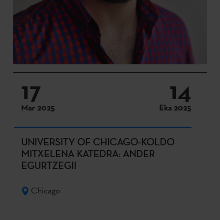
17
14
Mar 2025
Eka 2025
UNIVERSITY OF CHICAGO-KOLDO
MITXELENA KATEDRA: ANDER
EGURTZEGII
Chicago