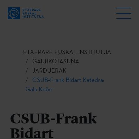
ETXEPARE EUSKAL INSTITUTUA
GAURKOTASUNA
JARDUERAK
CSUB-Frank Bidart Katedra:
Gala Knörr
CSUB-Frank
Bidart