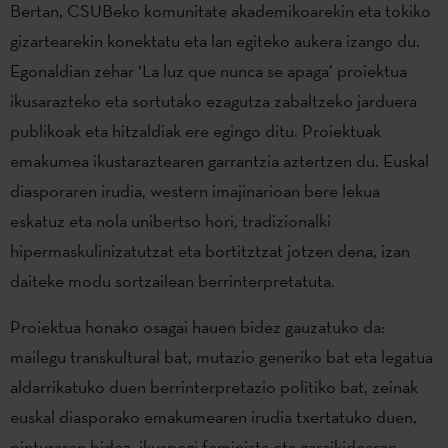
Bertan, CSUBeko komunitate akademikoarekin eta tokiko
gizartearekin konektatu eta lan egiteko aukera izango du.
Egonaldian zehar ‘La luz que nunca se apaga’ proiektua
ikusarazteko eta sortutako ezagutza zabaltzeko jarduera
publikoak eta hitzaldiak ere egingo ditu. Proiektuak
emakumea ikustaraztearen garrantzia aztertzen du. Euskal
diasporaren irudia, western imajinarioan bere lekua
eskatuz eta nola unibertso hori, tradizionalki
hipermaskulinizatutzat eta bortitztzat jotzen dena, izan
daiteke modu sortzailean berrinterpretatuta.
Proiektua honako osagai hauen bidez gauzatuko da:
mailegu transkultural bat, mutazio generiko bat eta legatua
aldarrikatuko duen berrinterpretazio politiko bat, zeinak
euskal diasporako emakumearen irudia txertatuko duen,
pinturaren bidez, ikuspegi feminista eta garaikidearen