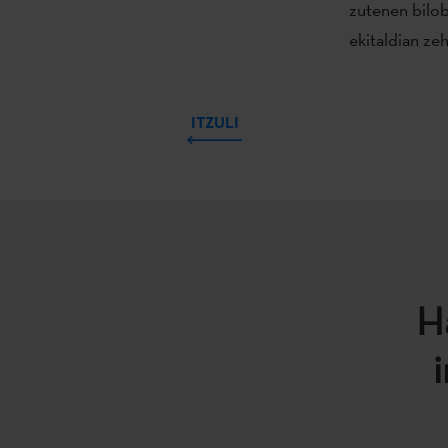
zutenen bilob
ekitaldian ze
ITZULI
H