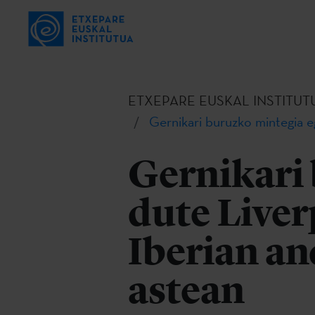
ETXEPARE EUSKAL INSTITUT
Gernikari buruzko mintegia 
Gernikari
dute Liver
Iberian a
astean