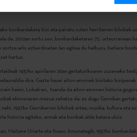
giak zuzendutako
Gernika. Markak
(2016) pelikula ikusteko a
ko bonbardaketa bizi eta pairatu zuten herritarren bilobek so
ala da. 2012an sortu zen, bonbardaketaren 75. urteurrenean ha
sortze-arlo ezberdinetan lan egitea du helburu, betiere bon
zat hartuz.
taideak 1937ko apirilaren 26an gertaturikoaren zuzeneko testi
elaunaldia dira. Gazte hauei aiton-amonek bizitako bizipenak
 orain haien, Lobak-en, txanda da aiton-amonen historia gogor
obak
ekimenaren mezua zehatza da: ez dugu Gernikan gertatu
k nahi. 1937ko Gernikarren bilobek artea, musika, kultura eta 
zte historia egiteko, armak eta bonbak alde batera utziz.
tan, Maitane Uriarte eta Itxaso Amunategik, 1937ko bonbardake