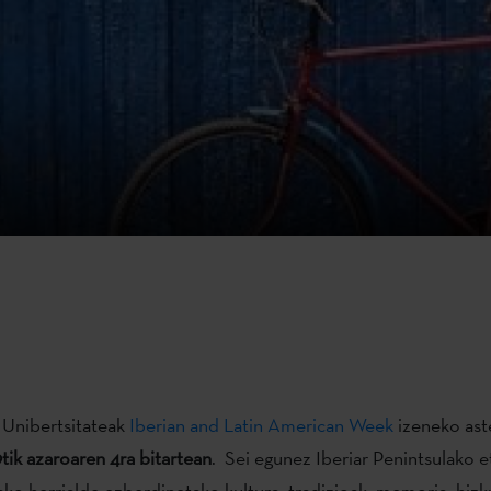
 Unibertsitateak
Iberian and Latin American Week
izeneko ast
9tik azaroaren 4ra bitartean
. Sei egunez Iberiar Penintsulako e
ko herrialde ezberdinetako kultura, tradizioak, memoria, hizk