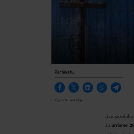
Partekatu
Kopiatu esteka
Liverpooleko
du
urriaren 2
Latinoamerika