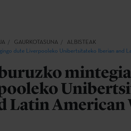
UA
GAURKOTASUNA
ALBISTEAK
egingo dute Liverpooleko Unibertsitateko Iberian and 
 buruzko mintegia
pooleko Uniberts
nd Latin American