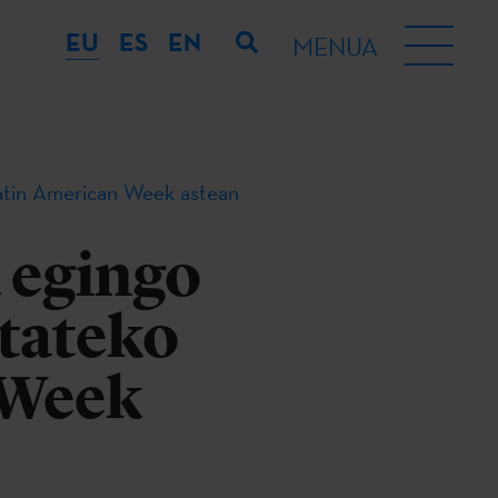
EU
ES
EN
MENUA
Latin American Week astean
 egingo
itateko
 Week