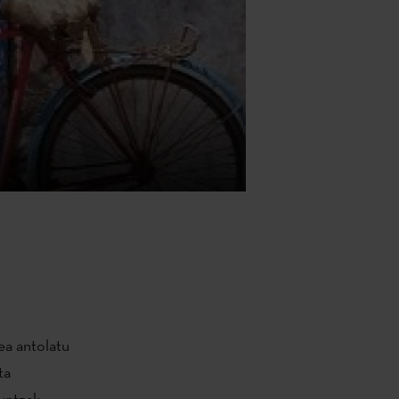
ea antolatu
ta
untzak,