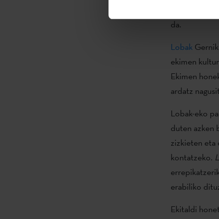
Hannot Minte
da.
Lobak
Gernika
ekimen kultur
Ekimen honek 
ardatz nagusit
Lobak-eko par
duten azken b
zizkieten eta
kontatzeko.
L
errepikatzeri
erabiliko ditu
Ekitaldi hone