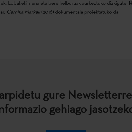
ek, Lobakekimena eta bere helburuak aurkeztuko dizkigute. H
har,
Gernika.Markak
(2016) dokumentala proiektatuko da.
arpidetu gure Newsletterre
informazio gehiago jasotzeko