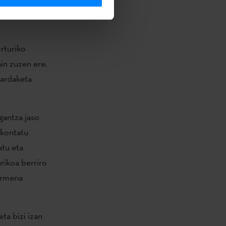
ukera egongo
rturiko
in zuzen ere.
bardaketa
gantza jaso
 kontatu
atu eta
rikoa berriro
sormena
ta bizi izan