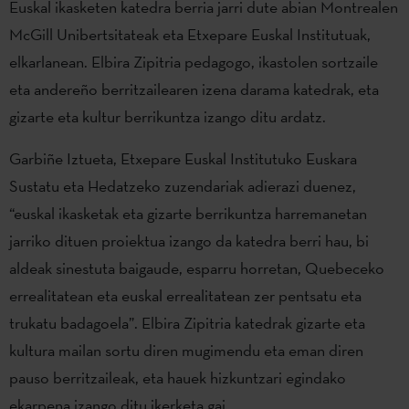
Euskal ikasketen katedra berria jarri dute abian Montrealen
McGill Unibertsitateak eta Etxepare Euskal Institutuak,
elkarlanean. Elbira Zipitria pedagogo, ikastolen sortzaile
eta andereño berritzailearen izena darama katedrak, eta
gizarte eta kultur berrikuntza izango ditu ardatz.
Garbiñe Iztueta, Etxepare Euskal Institutuko Euskara
Sustatu eta Hedatzeko zuzendariak adierazi duenez,
“euskal ikasketak eta gizarte berrikuntza harremanetan
jarriko dituen proiektua izango da katedra berri hau, bi
aldeak sinestuta baigaude, esparru horretan, Quebeceko
errealitatean eta euskal errealitatean zer pentsatu eta
trukatu badagoela”. Elbira Zipitria katedrak gizarte eta
kultura mailan sortu diren mugimendu eta eman diren
pauso berritzaileak, eta hauek hizkuntzari egindako
ekarpena izango ditu ikerketa gai.