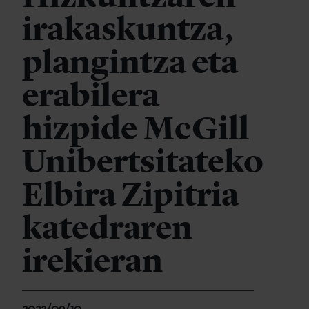
irakaskuntza,
plangintza eta
erabilera
hizpide McGill
Unibertsitateko
Elbira Zipitria
katedraren
irekieran
2022/09/10