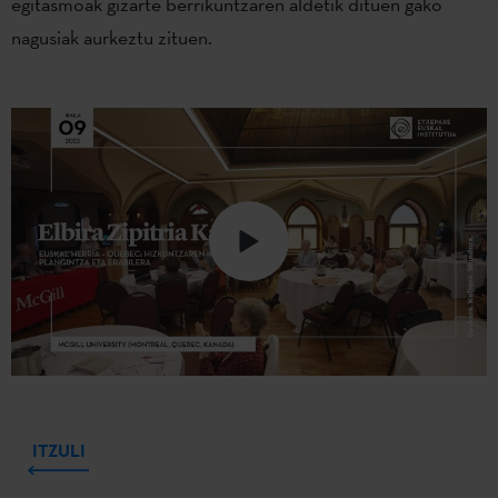
egitasmoak gizarte berrikuntzaren aldetik dituen gako
nagusiak aurkeztu zituen.
ITZULI