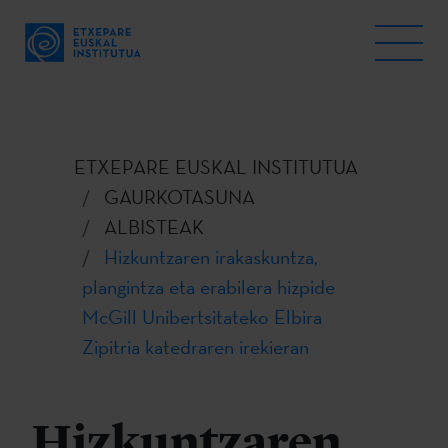
ETXEPARE EUSKAL INSTITUTUA
GAURKOTASUNA
ALBISTEAK
Hizkuntzaren irakaskuntza,
plangintza eta erabilera hizpide
McGill Unibertsitateko Elbira
Zipitria katedraren irekieran
Hizkuntzaren