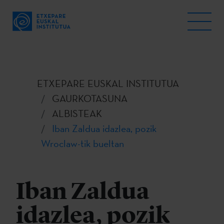
ETXEPARE EUSKAL INSTITUTUA
GAURKOTASUNA
ALBISTEAK
Iban Zaldua idazlea, pozik
Wroclaw-tik bueltan
Iban Zaldua
idazlea, pozik