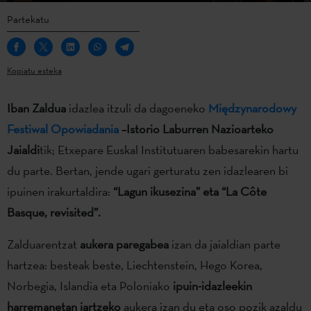
Partekatu
Kopiatu esteka
Iban Zaldua
idazlea itzuli da dagoeneko
Międzynarodowy
Festiwal Opowiadania
–Istorio Laburren Nazioarteko
Jaialdi
tik; Etxepare Euskal Institutuaren babesarekin hartu
du parte. Bertan, jende ugari gerturatu zen idazlearen bi
ipuinen irakurtaldira:
“Lagun ikusezina”
eta “La Côte
Basque, revisited”.
Zalduarentzat
aukera paregabea
izan da jaialdian parte
hartzea: besteak beste, Liechtenstein, Hego Korea,
Norbegia, Islandia eta Poloniako
ipuin-idazleekin
harremanetan jartzeko
aukera izan du eta oso pozik azaldu