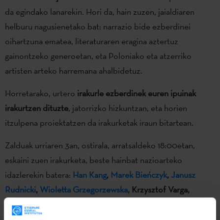
da egindako lanarekin. Hori da, hain zuzen, jaialdiaren
helburu nagusienetako bat: narrazio bide ezberdinei
oihartzuna ematea, literaturaren eragina aztertuz
gainontzeko generoetan, eta Poloniako eta atzerriko
artisten arteko harremana ahalbidetuz.
Horretarako, urtero
irakurle ezberdinek euren ipuinak
irakurtzen dituzte
, jatorrizko hizkuntzan, eta horien
itzulpena proiektatzen da irakurketak iraun bitartean.
Zalduak urriaren 3an, ostirala, arratsaldeko 18:00etan,
eskaini zuen irakurketa, beste hainbat nazioarteko
idazlerekin batera:
Han Kang
,
Marek Bieńczyk
,
Janusz
Rudnicki
,
Wioletta Grzegorzewska
, Krzysztof Varga,
Halldór Armand Ásgeirsson
, eta
Stefan Sprenger
.