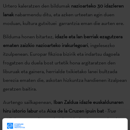
Urtero kaleratzen den bildumak
nazioarteko 30 idazleren
lanak
nabarmendu ditu, eta azken urteetan egin duen
moduan, kultura gutxituei garrantzia eman die aurten ere.
Bilduma honen bitartez,
idazle eta lan berriak ezagutzera
ematen zaizkio nazioarteko irakurlegoari
, ingelesezko
itzulpenean. Europar fikzioa bizirik eta indartsu dagoela
frogatzen du duela bost urtetik hona argitaratzen den
liburuak eta gainera, herrialde txikietako lanei bultzada
berezia ematen die, askotan hizkuntza handienen itzalpean
geratzen baitira.
Aurtengo sailkapenean,
Iban Zaldua idazle euskaldunaren
hiru istorio labur
eta
Aixa de la Cruzen ipuin bat
-
True
Milk
- barneratu dituzte, hainbat idazle pisutsuren lanekin
batera,
Diego Marani
,
Vedrana Rudan
edota
Pedro