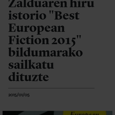
Zalduaren hiru
istorio "Best
European
Fiction 2015"
bildumarako
sailkatu
dituzte
2015/01/05