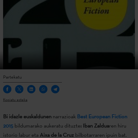
Partekatu
Kopiatu esteka
Bi idazle euskaldunen
narrazioak
Best European Fiction
2015
bildumarako aukeratu dituzte
: Iban Zaldua
ren hiru
istorio labur eta
Aixa de la Cruz
bilbotarraren ipuin bat.