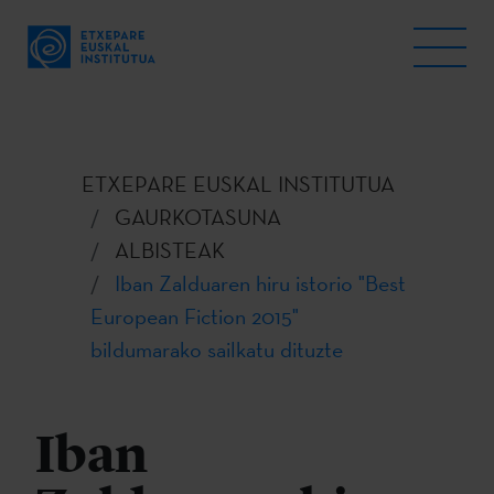
ETXEPARE EUSKAL INSTITUTUA
GAURKOTASUNA
ALBISTEAK
Iban Zalduaren hiru istorio "Best
European Fiction 2015"
bildumarako sailkatu dituzte
Iban