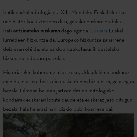
Iratik euskal mitologia eta XIII. Mendeko Euskal Herriko
une historikoa uztartzen ditu, garaiko euskara erabilita.
Irati
antzinateko euskaran
dago eginda.
Euskara
Euskal
lurraldeen hizkuntza da. Europako hizkuntza zaharrena
dela esan ohi da, eta ez du antzekotasunik bestelako
hizkuntza indoeuroparrekin.
Historiarekin koherentzia lortzeko, Urkijok filma euskaraz
egin du, euskara bait zein euskaldunen hizkuntza, gaur egun
bezala. Filmean balioan jartzen dituen mitologiako
kondairak euskarari lotuta daude eta euskaraz jaso ditugun
bezala, hala helarazi nahi dizkio publikoari ere bai.