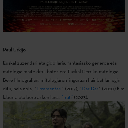
Paul Urkijo
Euskal zuzendari eta gidoilaria, fantasiazko generoa eta
mitologia maite ditu, batez ere Euskal Herriko mitologia.
Bere filmografian, mitologiaren inguruan hainbat lan egin
ditu, hala nola, ´
Errementari
´ (2017), ´
Dar-Dar
´ (2020) film
laburra eta bere azken lana,
´Irati’
(2023).