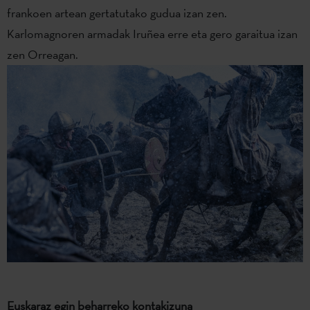
frankoen artean gertatutako gudua izan zen.
Karlomagnoren armadak Iruñea erre eta gero garaitua izan
zen Orreagan.
Euskaraz egin beharreko kontakizuna