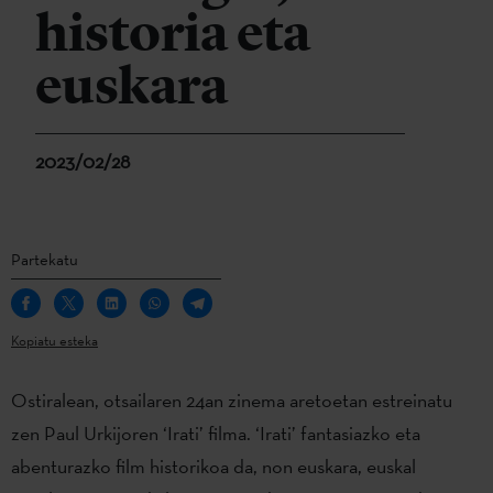
historia eta
euskara
2023/02/28
Partekatu
Kopiatu esteka
Ostiralean, otsailaren 24an zinema aretoetan estreinatu
zen Paul Urkijoren ‘Irati’ filma. ‘Irati’ fantasiazko eta
abenturazko film historikoa da, non euskara, euskal