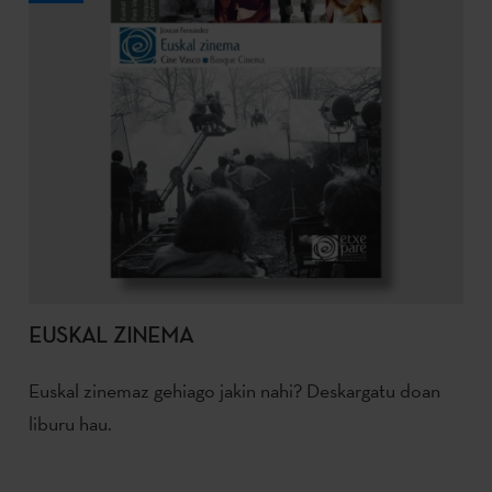
EUSKAL ZINEMA
Euskal zinemaz gehiago jakin nahi? Deskargatu doan
liburu hau.