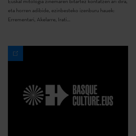
Euskal mitologia zinemaren bitartez kontatzen ari dira,
eta horren adibide, ezinbesteko izenburu hauek:
Errementari, Akelarre, Irati...