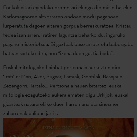
Enekok aitari egindako promesari ekingo dio misio batekin:
Karlomagnoren altxorraren ondoan modu paganoan
lurperatuta dagoen aitaren gorpua berreskuratzea. Kristau
fedea izan arren, Iratiren laguntza beharko du, inguruko
pagano misteriotsua. Bi gazteak baso arrotz eta babesgabe
batean sartuko dira, non “izena duen guztia bada”.
Euskal mitologiako hainbat pertsonaia aurkezten dira
‘Irati’-n: Mari, Aker, Sugaar, Lamiak, Gentilak, Basajaun,
Zezengorri, Tartalo… Pertsonaia hauen bitartez, euskal
mitologia ezagutzeko aukera ematen digu Urkijok, euskal
gizarteak naturarekiko duen harremana eta sinesmen
zaharrenak balioan jarriz.