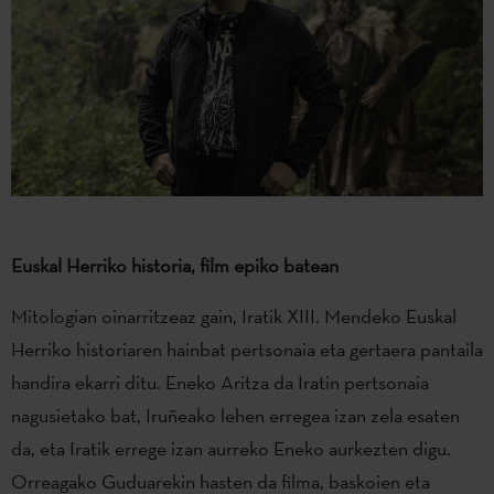
Euskal Herriko historia, film epiko batean
Mitologian oinarritzeaz gain, Iratik XIII. Mendeko Euskal
Herriko historiaren hainbat pertsonaia eta gertaera pantaila
handira ekarri ditu. Eneko Aritza da Iratin pertsonaia
nagusietako bat, Iruñeako lehen erregea izan zela esaten
da, eta Iratik errege izan aurreko Eneko aurkezten digu.
Orreagako Guduarekin hasten da filma, baskoien eta