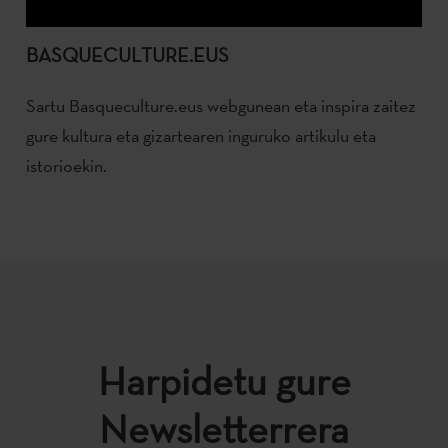
BASQUECULTURE.EUS
Sartu Basqueculture.eus webgunean eta inspira zaitez
gure kultura eta gizartearen inguruko artikulu eta
istorioekin.
Harpidetu gure
Newsletterrera