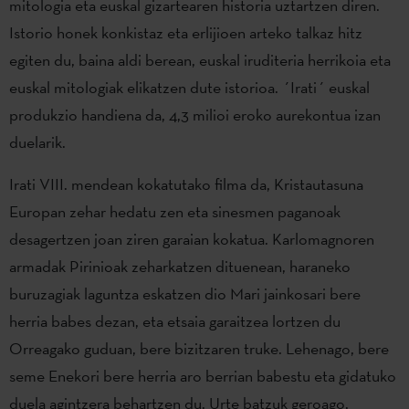
mitologia eta euskal gizartearen historia uztartzen diren.
Istorio honek konkistaz eta erlijioen arteko talkaz hitz
egiten du, baina aldi berean, euskal iruditeria herrikoia eta
euskal mitologiak elikatzen dute istorioa. ´Irati´ euskal
produkzio handiena da, 4,3 milioi eroko aurekontua izan
duelarik.
Irati VIII. mendean kokatutako filma da, Kristautasuna
Europan zehar hedatu zen eta sinesmen paganoak
desagertzen joan ziren garaian kokatua. Karlomagnoren
armadak Pirinioak zeharkatzen dituenean, haraneko
buruzagiak laguntza eskatzen dio Mari jainkosari bere
herria babes dezan, eta etsaia garaitzea lortzen du
Orreagako guduan, bere bizitzaren truke. Lehenago, bere
seme Enekori bere herria aro berrian babestu eta gidatuko
duela agintzera behartzen du. Urte batzuk geroago,