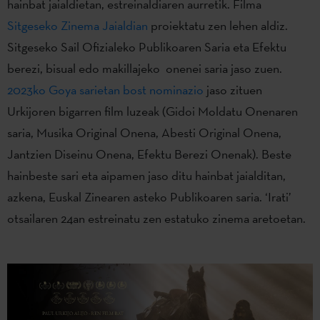
hainbat jaialdietan, estreinaldiaren aurretik. Filma
Sitgeseko Zinema Jaialdian
proiektatu zen lehen aldiz.
Sitgeseko Sail Ofizialeko Publikoaren Saria eta Efektu
berezi, bisual edo makillajeko onenei saria jaso zuen.
2023ko Goya sarietan bost nominazio
jaso zituen
Urkijoren bigarren film luzeak (Gidoi Moldatu Onenaren
saria, Musika Original Onena, Abesti Original Onena,
Jantzien Diseinu Onena, Efektu Berezi Onenak). Beste
hainbeste sari eta aipamen jaso ditu hainbat jaialditan,
azkena, Euskal Zinearen asteko Publikoaren saria. ‘Irati’
otsailaren 24an estreinatu zen estatuko zinema aretoetan.