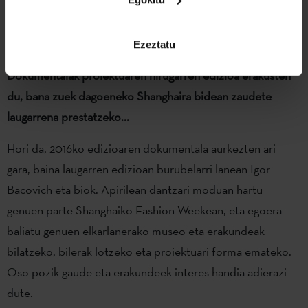
elkarlanean eta oso intentsoa.
Ezeztatu
Dokumentalak proiektuaren hirugarren edizioa erakusten
du, bana zuek dagoeneko Shanghaira bidean zaudete
laugarrena prestatzeko...
Hori da, 2016ko edizioaren dokumentala aurkezten ari
gara, baina laugarren edizioan burubelarri lanean Igor
Bacovich eta biok. Apirilean dantzari moduan hartu
genuen parte Shanghaiko Fashion Weekean, eta egoera
baliatu genuen elkarlanerako museo eta erakundeak
bilatzeko, bilerak lotzeko eta proiektuari forma emateko.
Oso pozik gaude eta erakundeek interes handia adierazi
dute.