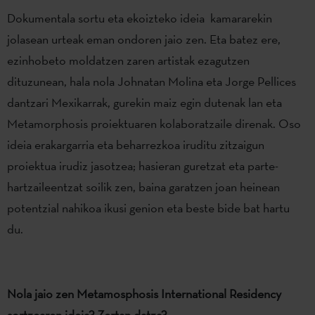
Dokumentala sortu eta ekoizteko ideia kamararekin
jolasean urteak eman ondoren jaio zen. Eta batez ere,
ezinhobeto moldatzen zaren artistak ezagutzen
dituzunean, hala nola Johnatan Molina eta Jorge Pellices
dantzari Mexikarrak, gurekin maiz egin dutenak lan eta
Metamorphosis proiektuaren kolaboratzaile direnak. Oso
ideia erakargarria eta beharrezkoa iruditu zitzaigun
proiektua irudiz jasotzea; hasieran guretzat eta parte-
hartzaileentzat soilik zen, baina garatzen joan heinean
potentzial nahikoa ikusi genion eta beste bide bat hartu
du.
Nola jaio zen Metamosphosis International Residency
sortzearen ideia? Zertan datza?