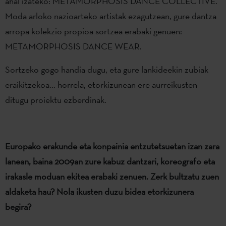
ahal izateko: METAMORPHOSIS DANCE COLLECTIVE.
Moda arloko nazioarteko artistak ezagutzean, gure dantza
arropa kolekzio propioa sortzea erabaki genuen:
METAMORPHOSIS DANCE WEAR.
Sortzeko gogo handia dugu, eta gure lankideekin zubiak
eraikitzekoa... horrela, etorkizunean ere aurreikusten
ditugu proiektu ezberdinak.
Europako erakunde eta konpainia entzutetsuetan izan zara
lanean, baina 2009an zure kabuz dantzari, koreografo eta
irakasle moduan ekitea erabaki zenuen. Zerk bultzatu zuen
aldaketa hau? Nola ikusten duzu bidea etorkizunera
begira?