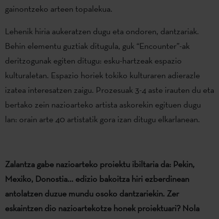
gainontzeko arteen topalekua.
Lehenik hiria aukeratzen dugu eta ondoren, dantzariak.
Behin elementu guztiak ditugula, guk “Encounter”-ak
deritzogunak egiten ditugu: esku-hartzeak espazio
kulturaletan. Espazio horiek tokiko kulturaren adierazle
izatea interesatzen zaigu. Prozesuak 3-4 aste irauten du eta
bertako zein nazioarteko artista askorekin egituen dugu
lan: orain arte 40 artistatik gora izan ditugu elkarlanean.
Zalantza gabe nazioarteko proiektu ibiltaria da: Pekin,
Mexiko, Donostia... edizio bakoitza hiri ezberdinean
antolatzen duzue mundu osoko dantzariekin. Zer
eskaintzen dio nazioartekotze honek proiektuari? Nola