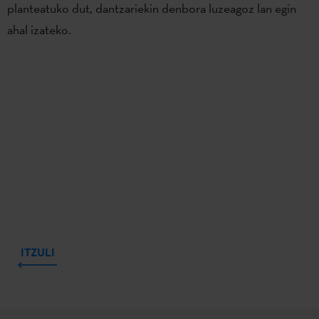
planteatuko dut, dantzariekin denbora luzeagoz lan egin
ahal izateko.
ITZULI