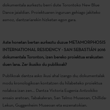
dokumentala aurkeztu berri dute Torontoko New Blue
Dance jaialdian. Proiektuaren inguruan gehiago jakiteko
asmoz, dantzariarekin hizketan egon gara.
Aste honetan bertan aurkeztu duzue
METAMORPHOSIS
INTERNATIONAL RESIDENCY - SAN SEBASTIÁN 2016
dokumentala Toronton, izen bereko proiektua erakusten
duen lana. Zer ikusiko du publikoak?
Publikoak dantza asko ikusi ahal izango du; dokumentalak
modu kronologikoan kontatzen du hilabeteko proiektua
nolakoa izan zen... Dantza Victoria Eugenia Antzokiko
ensaio aretoan, Tabakaleran, San Telmo Museoan, Chillida-
Lekun, Guggenheim Museoan eta eszenatokian.