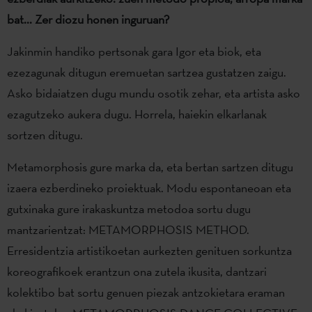
bat... Zer diozu honen inguruan?
Jakinmin handiko pertsonak gara Igor eta biok, eta
ezezagunak ditugun eremuetan sartzea gustatzen zaigu.
Asko bidaiatzen dugu mundu osotik zehar, eta artista asko
ezagutzeko aukera dugu. Horrela, haiekin elkarlanak
sortzen ditugu.
Metamorphosis gure marka da, eta bertan sartzen ditugu
izaera ezberdineko proiektuak. Modu espontaneoan eta
gutxinaka gure irakaskuntza metodoa sortu dugu
mantzarientzat: METAMORPHOSIS METHOD.
Erresidentzia artistikoetan aurkezten genituen sorkuntza
koreografikoek erantzun ona zutela ikusita, dantzari
kolektibo bat sortu genuen piezak antzokietara eraman