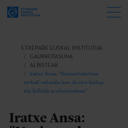
ETXEPARE EUSKAL INSTITUTUA
GAURKOTASUNA
ALBISTEAK
Iratxe Ansa: "Nazioartekotzea
zerbait naturala izan da nire bizitza
eta ibilbide profesionalean"
Iratxe Ansa: