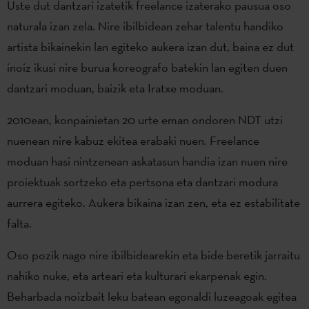
Uste dut dantzari izatetik freelance izaterako pausua oso
naturala izan zela. Nire ibilbidean zehar talentu handiko
artista bikainekin lan egiteko aukera izan dut, baina ez dut
inoiz ikusi nire burua koreografo batekin lan egiten duen
dantzari moduan, baizik eta Iratxe moduan.
2010ean, konpainietan 20 urte eman ondoren NDT utzi
nuenean nire kabuz ekitea erabaki nuen. Freelance
moduan hasi nintzenean askatasun handia izan nuen nire
proiektuak sortzeko eta pertsona eta dantzari modura
aurrera egiteko. Aukera bikaina izan zen, eta ez estabilitate
falta.
Oso pozik nago nire ibilbidearekin eta bide beretik jarraitu
nahiko nuke, eta arteari eta kulturari ekarpenak egin.
Beharbada noizbait leku batean egonaldi luzeagoak egitea