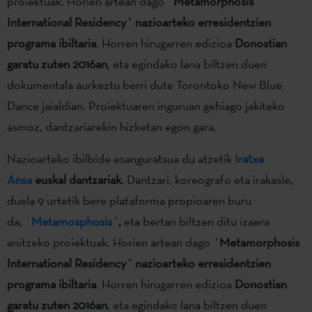
proiektuak. Horien artean dago ´
Metamorphosis
International Residency´ nazioarteko erresidentzien
programa ibiltaria
. Horren hirugarren edizioa
Donostian
garatu zuten 2016an
, eta egindako lana biltzen duen
dokumentala aurkeztu berri dute Torontoko New Blue
Dance jaialdian. Proiektuaren inguruan gehiago jakiteko
asmoz, dantzariarekin hizketan egon gara.
Nazioarteko ibilbide esanguratsua du atzetik
Iratxe
Ansa
euskal dantzariak
. Dantzari, koreografo eta irakasle,
duela 9 urtetik bere plataforma propioaren buru
da,
´
Metamosphosis´
,
eta bertan biltzen ditu izaera
anitzeko proiektuak. Horien artean dago ´
Metamorphosis
International Residency´ nazioarteko erresidentzien
programa ibiltaria
. Horren hirugarren edizioa
Donostian
garatu zuten 2016an
, eta egindako lana biltzen duen