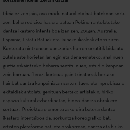
Ideia ez zen jaio, oso modu natural eta bat-batekoan sortu
zen. Lehen edizioa hasiera batean Pekinen antolatutako
dantza ikastaro intentsiboa izan zen, 2014an. Australia,
Espainia, Estatu Batuak eta Txinako ikasleak etorri ziren.
Konturatu nintzenean dantzariek horren urrutitik bidaiatu
zutela aste horietan lan egin eta dena emateko, ahal nuen
guztia eskaintzeko beharra sentitu nuen, estudio kanpoan
zein barruan. Beraz, kurtsoaz gain txinatarrak bertako
hainbat dantza konpainiatan sartu nituen, eta inprobisazio
ekitaldiak antolatu genituen bertako artistekin, hiriko
espazio kultural ezberdinetan, bideo-dantza obrak ere
sortuaz. Proiektua elementu asko dira batera: dantza
ikastaro intentsiboa da, sorkuntza koreografiko bat,
artisten plataforma bat, eta orokorrean, dantza eta hiriko