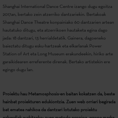
Shanghai International Dance Centre izango dugu egoitza
2017an, bertako zein atzerriko dantzariekin. Bertakoak
Shanghai Dance Theatre konpainiako 60 dantzarien artean
hautatuko ditugu, eta atzerrikoen hautaketa egina dago
jada: 18 dantzari, 13 herrialdetatik. Gainera, dagoeneko
baieztatu ditugu esku-hartzeak eta elkarlanak Power
Station of Art eta Long Museum erakundeekin, hiriko arte
garaikidearen erreferente direnak. Bertako artistekin ere
egingo dugu lan.
Proiektu hau Metamosphosis-en baitan kokatzen da, beste
hainbat proiekturen edukiontzia. Zuen web orriari begirada
bat ematea nahikoa da dantzari lotutako proiektu
ezberdiak aurkitzeko: zuen metodo propioa, arropa marka