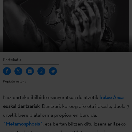
Partekatu
Kopiatu esteka
Nazioarteko ibilbide esanguratsua du atzetik
Iratxe Ansa
euskal dantzariak
. Dantzari, koreografo eta irakasle, duela 9
urtetik bere plataforma propioaren buru da,
´
Metamosphosis´
,
eta bertan biltzen ditu izaera anitzeko