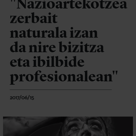
"Nazioartekotzea
zerbait
naturala izan
da nire bizitza
eta ibilbide
profesionalean"
2017/06/15