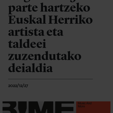
parte hartzeko
Euskal Herriko
artista eta
taldeei
zuzendutako
deialdia
2022/12/27