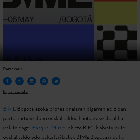
Partekatu
Kopiatu esteka
BIME
Bogota azoka profesionalaren bigarren edizioan
parte hartuko duen euskal taldea hautatzeko deialdia
irekita dago.
Basque. Music.
-ek eta BIMEk abiatu dute
euskal talde edo bakarlari batek BIME Bogotá musika