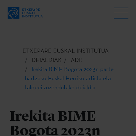
ETXEPARE EUSKAL INSTITUTUA
DEIALDIAK
ADI!
Irekita BIME Bogota 2023n parte
hartzeko Euskal Herriko artista eta
taldeei zuzendutako deialdia
Irekita BIME
Bogota 2023n