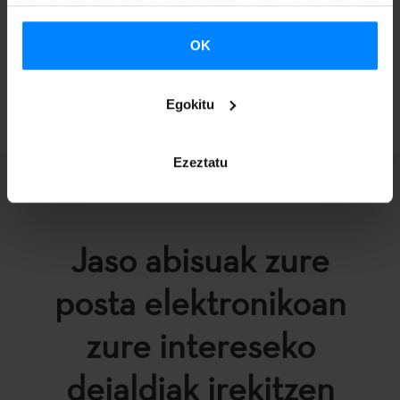
eskuratu duten bestelako informazio batekin uztartzeko.
baldintzak
betez gero.
OK
ITZULI
Egokitu
Ezeztatu
Jaso abisuak zure
posta elektronikoan
zure intereseko
deialdiak irekitzen