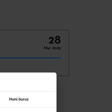
28
Mar 2025
ro Borda
tuari buruzko
Honi buruz