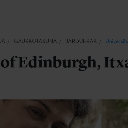
UA
GAURKOTASUNA
JARDUERAK
Universit
 of Edinburgh, Itx