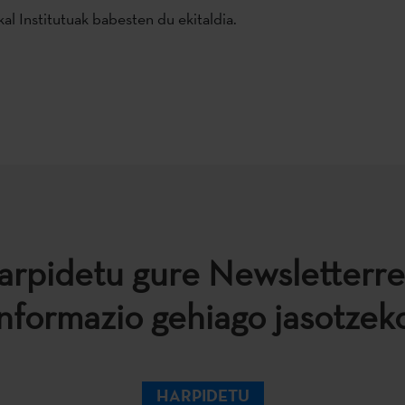
al Institutuak babesten du ekitaldia.
arpidetu gure Newsletterre
informazio gehiago jasotzeko
HARPIDETU