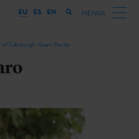
EU
ES
EN
MENUA
y of Edinburgh: Itxaro Borda
aro