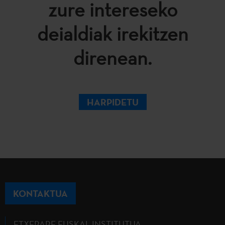
zure intereseko
deialdiak irekitzen
direnean.
HARPIDETU
KONTAKTUA
ETXEPARE EUSKAL INSTITUTUA