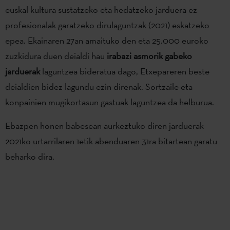
euskal kultura sustatzeko eta hedatzeko jarduera ez
profesionalak garatzeko dirulaguntzak (2021) eskatzeko
epea. Ekainaren 27an amaituko den eta 25.000 euroko
zuzkidura duen deialdi hau
irabazi asmorik gabeko
jarduerak
laguntzea bideratua dago, Etxepareren beste
deialdien bidez lagundu ezin direnak. Sortzaile eta
konpainien mugikortasun gastuak laguntzea da helburua.
Ebazpen honen babesean aurkeztuko diren jarduerak
2021ko urtarrilaren 1etik abenduaren 31ra bitartean garatu
beharko dira.