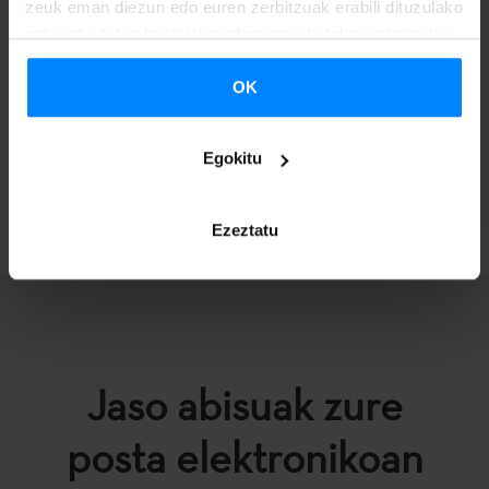
zeuk eman diezun edo euren zerbitzuak erabili dituzulako
Ebazpena
eskuratu duten bestelako informazio batekin uztartzeko.
OK
Egokitu
ITZULI
Ezeztatu
Jaso abisuak zure
posta elektronikoan