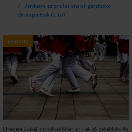
Jarduera ez profesionalak garatzeko
dirulaguntzak (2021)
EBATZITA
Etxepare Euskal Institutuak bihar, apirilak 28, zabalduko du