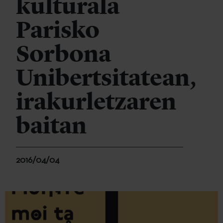
kulturala
Parisko
Sorbona
Unibertsitatean,
irakurletzaren
baitan
2016/04/04