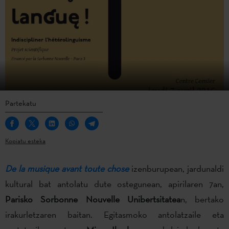
Partekatu
Kopiatu esteka
De la musique avant toute chose
izenburupean, jardunaldi
kultural bat antolatu dute ostegunean, apirilaren 7an,
Parisko Sorbonne Nouvelle Unibertsitatea
n, bertako
irakurletzaren baitan. Egitasmoko antolatzaile eta