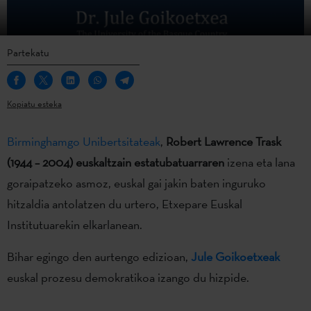
Partekatu
Kopiatu esteka
Birminghamgo Unibertsitateak
,
Robert Lawrence Trask
(1944 – 2004) euskaltzain estatubatuarraren
izena eta lana
goraipatzeko asmoz, euskal gai jakin baten inguruko
hitzaldia antolatzen du urtero, Etxepare Euskal
Institutuarekin elkarlanean.
Bihar egingo den aurtengo edizioan,
Jule Goikoetxeak
euskal prozesu demokratikoa izango du hizpide.