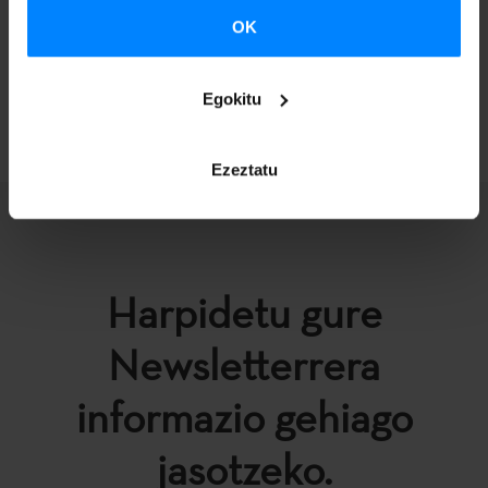
Informazio gehiago:
http://bit.ly/1jwdXyO
OK
ITZULI
Egokitu
Ezeztatu
Harpidetu gure
Newsletterrera
informazio gehiago
jasotzeko.