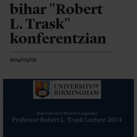
bihar "Robert
L. Trask"
konferentzian
2014/03/05