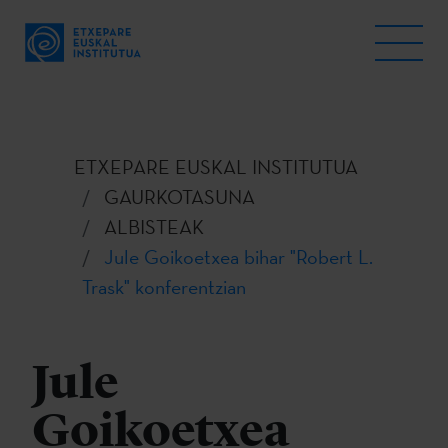
ETXEPARE EUSKAL INSTITUTUA
GAURKOTASUNA
ALBISTEAK
Jule Goikoetxea bihar "Robert L.
Trask" konferentzian
Jule
Goikoetxea