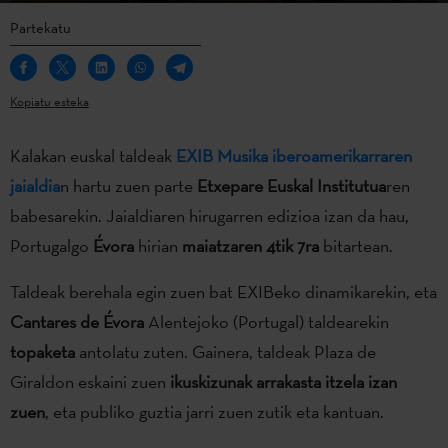
Partekatu
Kopiatu esteka
Kalakan euskal taldeak
EXIB Musika iberoamerikarraren
jaialdia
n hartu zuen parte
Etxepare Euskal Institutua
ren
babesarekin. Jaialdiaren hirugarren edizioa izan da hau,
Portugalgo
Évora
hirian
maiatzaren 4tik 7ra
bitartean.
Taldeak berehala egin zuen bat EXIBeko dinamikarekin, eta
Cantares de Évora
Alentejoko (Portugal) taldearekin
topaketa
antolatu zuten. Gainera, taldeak Plaza de
Giraldon eskaini zuen
ikuskizunak arrakasta itzela izan
zuen
, eta publiko guztia jarri zuen zutik eta kantuan.