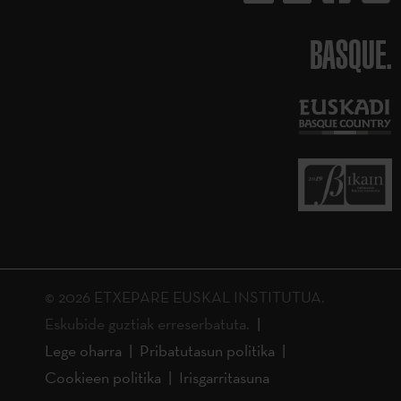
BASQUE.
© 2026 ETXEPARE EUSKAL INSTITUTUA.
Eskubide guztiak erreserbatuta.
Lege oharra
Pribatutasun politika
Cookieen politika
Irisgarritasuna