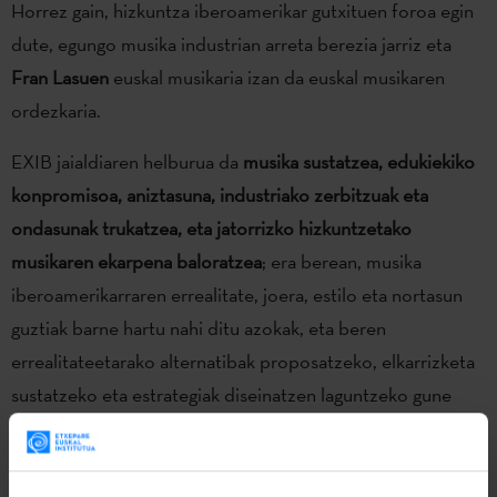
Horrez gain, hizkuntza iberoamerikar gutxituen foroa egin
dute, egungo musika industrian arreta berezia jarriz eta
Fran Lasuen
euskal musikaria izan da euskal musikaren
ordezkaria.
EXIB jaialdiaren helburua da
musika sustatzea, edukiekiko
konpromisoa, aniztasuna, industriako zerbitzuak eta
ondasunak trukatzea, eta jatorrizko hizkuntzetako
musikaren ekarpena baloratzea
; era berean, musika
iberoamerikarraren errealitate, joera, estilo eta nortasun
guztiak barne hartu nahi ditu azokak, eta beren
errealitateetarako alternatibak proposatzeko, elkarrizketa
sustatzeko eta estrategiak diseinatzen laguntzeko gune
bilakatu nahi du.
Kalakan euskal taldeak
EXIB Musika iberoamerikarraren