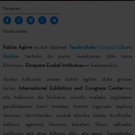
Partekatu
Kopiatu esteka
Katixa Agirre
euskal idazleak
Tesalonikako
(Grezia)
Liburu
Azoka
n
hartuko du parte, maiatzaren 12tik 15era
bitartean,
Etxepare Euskal Institutua
ren babesarekin.
Azoka kulturala urtean behin egiten dute greziar
hirian,
International Exhibition and Congress Center
-en,
eta helburua da bisitariei mundu mailako argitalpen
garaikidearen berri ematea, horren inguruan esplora
dezaten. Horretarako, azokak ehunka idazle, itzultzaile,
editore, agentzia literario, kazetari, liburu saltzaile,
instituzio eta abar biltzen ditu, eta egun, herrialdeko