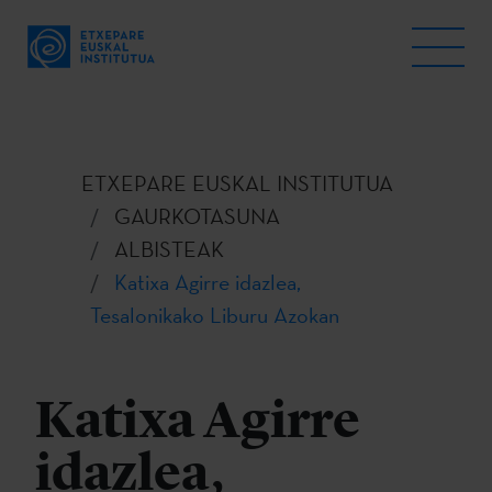
ETXEPARE EUSKAL INSTITUTUA
GAURKOTASUNA
ALBISTEAK
Katixa Agirre idazlea,
Tesalonikako Liburu Azokan
Katixa Agirre
idazlea,