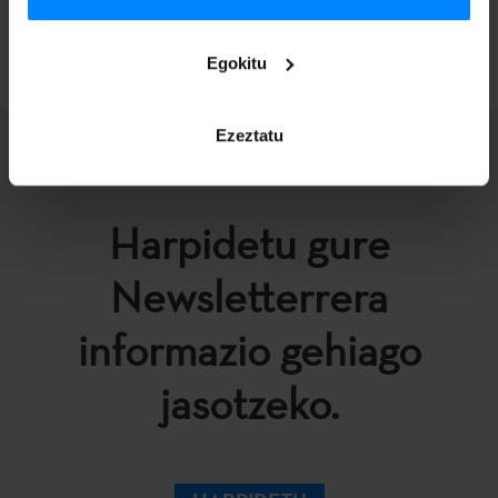
ITZULI
Egokitu
Ezeztatu
Harpidetu gure
Newsletterrera
informazio gehiago
jasotzeko.