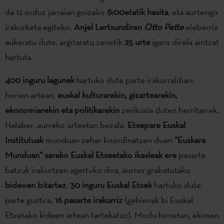
da 12 orduz jarraian goizeko
8:00etatik hasita
, eta aurtengo
irakurketa egiteko,
Anjel Lertxundiren
Otto Pette
eleberria
aukeratu dute, argitaratu zenetik
25 urte
igaro direla aintzat
hartuta.
400 inguru lagunek
hartuko dute parte irakurraldian;
horien artean,
euskal kulturarekin, gizartearekin,
ekonomiarekin eta politikarekin
zerikusia duten herritarrek.
Halaber, aurreko urteetan bezala,
Etxepare Euskal
Institutuak
munduan zehar koordinatzen duen
“Euskara
Munduan” sareko Euskal Etxeetako ikasleak ere
pasarte
batzuk irakurtzen agertuko dira, aurrez grabatutako
bideoen bitartez
.
30 inguru Euskal Etxek
hartuko dute
parte guztira,
16 pasarte irakurriz
(gehienak bi Euskal
Etxetako kideen artean tartekatuz). Modu honetan, ekimen