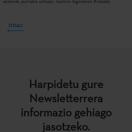
azkenik, aurreko urtean, Txomin Agirreren
Kresala
.
ITZULI
Harpidetu gure
Newsletterrera
informazio gehiago
jasotzeko.