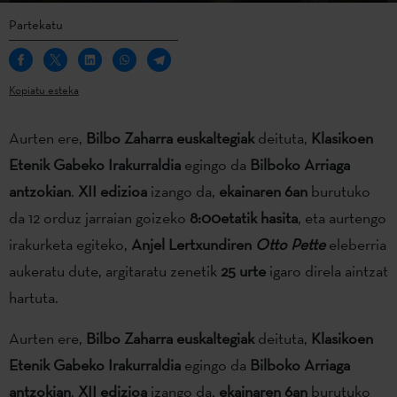
Partekatu
Kopiatu esteka
Aurten ere,
Bilbo Zaharra euskaltegiak
deituta,
Klasikoen
Etenik Gabeko Irakurraldia
egingo da
Bilboko Arriaga
antzokian
.
XII edizioa
izango da,
ekainaren 6an
burutuko
da 12 orduz jarraian goizeko
8:00etatik hasita
, eta aurtengo
irakurketa egiteko,
Anjel Lertxundiren
Otto Pette
eleberria
aukeratu dute, argitaratu zenetik
25 urte
igaro direla aintzat
hartuta.
Aurten ere,
Bilbo Zaharra euskaltegiak
deituta,
Klasikoen
Etenik Gabeko Irakurraldia
egingo da
Bilboko Arriaga
antzokian
.
XII edizioa
izango da,
ekainaren 6an
burutuko