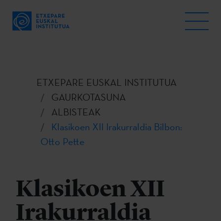
ETXEPARE EUSKAL INSTITUTUA
GAURKOTASUNA
ALBISTEAK
Klasikoen XII Irakurraldia Bilbon:
Otto Pette
Klasikoen XII
Irakurraldia