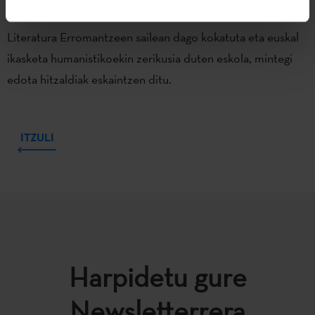
Unibertsitateko
Koldo Mitxelena Katedra
. Hizkuntza eta
Literatura Erromantzeen sailean dago kokatuta eta euskal
ikasketa humanistikoekin zerikusia duten eskola, mintegi
edota hitzaldiak eskaintzen ditu.
ITZULI
Harpidetu gure
Newsletterrera