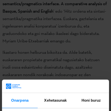
semantics/pragmatics interface. A comparative analysis of
Basque, Spanish and English
’ edo ‘Hitz ordena eta sintaxi-
semantika/pragmatika interfazea. Euskara, gaztelania eta
ingelesaren analisi konparatua’ izenburua du, eta
graduondoko eta goi mailako ikasleei dago bideratuta.
Myriam Uribe-Etxebarriak emango du.
Ikastaro honen helburua bikoitza da. Alde batetik,
euskararen propietate gramatikal nagusietako batzuen
irudi osoa eskaintzeko diseinatuta dago, azaltzeko
euskararen nondik norakoak: indoeuropar ez den
hizkuntza gutxitua, lurralde txiki batean hitz egiten dena,
zatituta Frantzia eta Espainiaren arteko mendebaldeko
mugaren bi aldeetan.
Onarpena
Xehetasunak
Honi buruz
Bestalde, hitzaren ordenarekin eta sintaxi-semantika /