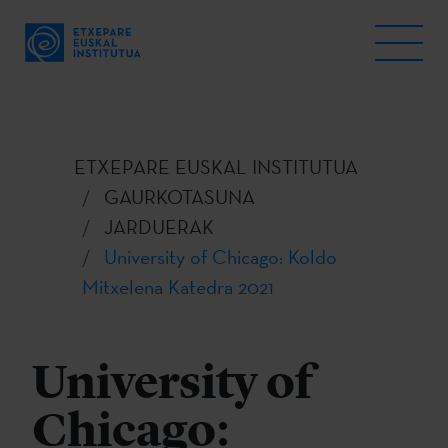
ETXEPARE EUSKAL INSTITUTUA
GAURKOTASUNA
JARDUERAK
University of Chicago: Koldo
Mitxelena Katedra 2021
University of
Chicago: