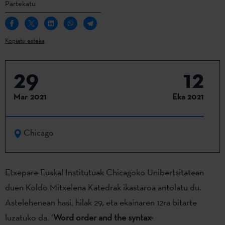
Partekatu
Kopiatu esteka
29
12
Mar 2021
Eka 2021
Chicago
Etxepare Euskal Institutuak Chicagoko Unibertsitatean
duen Koldo Mitxelena Katedrak ikastaroa antolatu du.
Astelehenean hasi, hilak 29, eta ekainaren 12ra bitarte
luzatuko da. ‘
Word order and the syntax-