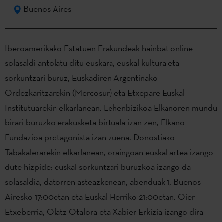
Buenos Aires
Iberoamerikako Estatuen Erakundeak hainbat online
solasaldi antolatu ditu euskara, euskal kultura eta
sorkuntzari buruz, Euskadiren Argentinako
Ordezkaritzarekin (Mercosur) eta Etxepare Euskal
Institutuarekin elkarlanean. Lehenbizikoa Elkanoren mundu
birari buruzko erakusketa birtuala izan zen, Elkano
Fundazioa protagonista izan zuena. Donostiako
Tabakalerarekin elkarlanean, oraingoan euskal artea izango
dute hizpide: euskal sorkuntzari buruzkoa izango da
solasaldia, datorren asteazkenean, abenduak 1, Buenos
Airesko 17:00etan eta Euskal Herriko 21:00etan. Oier
Etxeberria, Olatz Otalora eta Xabier Erkizia izango dira