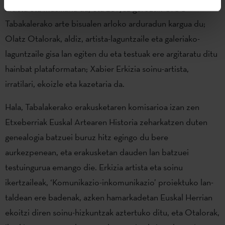
artista eta musikaria da, eta 2019az geroztik CICC
Tabakalerako arte bisualen arloko arduradun kargua du;
Olatz Otalorak, aldiz, artista-laguntzaile eta galeriako-
laguntzaile gisa lan egiten du eta testuak ere argitaratu ditu
hainbat plataformatan; Xabier Erkizia soinu-artista,
irratilari, ekoizle eta kazetaria da.
Hala, Tabalakerako erakusketaren komisarioa izan zen
Etxeberriak Euskal Artearen Historia zeharkatzen duten
genealogia batzuei buruz hitz egingo du bere
aurkezpenean, eta erakusketan dauden lan batzuei
testuingurua emango die. Erkizia artista eta soinu
ikertzaileak, ‘Komunikazio-inkomunikazio’ proiektuko lan-
taldean ere badenak, azken hamarkadetan Euskal Herrian
ekoitzi diren soinu-hizkuntzak aztertuko ditu, eta Otalorak,