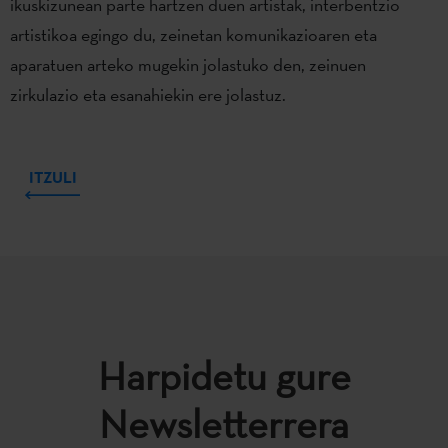
ikuskizunean parte hartzen duen artistak, interbentzio
artistikoa egingo du, zeinetan komunikazioaren eta
aparatuen arteko mugekin jolastuko den, zeinuen
zirkulazio eta esanahiekin ere jolastuz.
ITZULI
Harpidetu gure
Newsletterrera