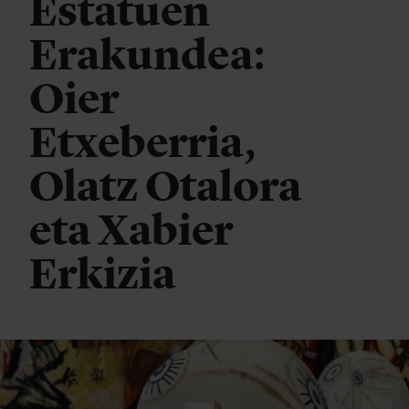
Estatuen
Erakundea:
Oier
Etxeberria,
Olatz Otalora
eta Xabier
Erkizia