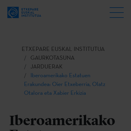
ETXEPARE EUSKAL INSTITUTUA
GAURKOTASUNA
JARDUERAK
Iberoamerikako Estatuen
Erakundea: Oier Etxeberria, Olatz
Otalora eta Xabier Erkizia
Iberoamerikako