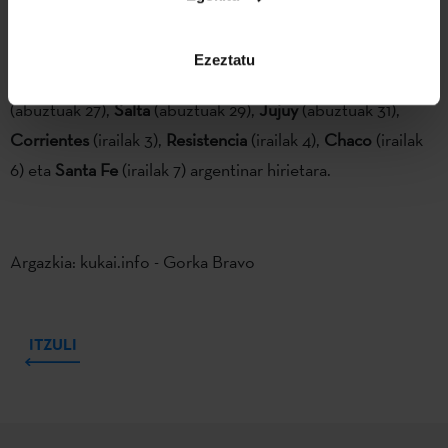
asmorik, gainera: jarraian
Gelajauziak,
euskal dantza oinarri
hartuta
Cesc Gelabert
koreografo handiarekin batera
Ezeztatu
sortutako kale-ikuskizuna eramango du
Tucuman
(abuztuak 27),
Salta
(abuztuak 29),
Jujuy
(abuztuak 31),
Corrientes
(irailak 3),
Resistencia
(irailak 4),
Chaco
(irailak
6) eta
Santa Fe
(irailak 7) argentinar hirietara.
Argazkia: kukai.info - Gorka Bravo
ITZULI