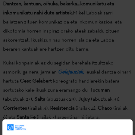
Dantzan, kantuan, oihuka, bakarka…komunikatu eta
inkomunikatu nahi dute artistek.
Mikel Laboak sarri
baliatzen zituen komunikazioa eta inkomunikazioa, eta
dikotomia horren inspiraziorako ateak zabaldu zituen
askorentzat. Ikuskizun hau horren isla da eta Laboa
beraren kantuak ere hartzen ditu barne.
Kukai konpainiak ez du segidan berehala itzultzeko
asmorik, gainera: jarraian
Gelajauziak,
euskal dantza oinarri
hartuta
Cesc Gelabert
koreografo handiarekin batera
sortutako kale-ikuskizuna eramango du
Tucuman
(abuztuak 27),
Salta
(abuztuak 29),
Jujuy
(abuztuak 31),
Corrientes
(irailak 3),
Resistencia
(irailak 4),
Chaco
(irailak
6) eta
Santa Fe
(irailak 7) argentinar hirietara.
Kukai Dantza
eta
Tanttaka Teatroa
konpainiek eta Arriaga