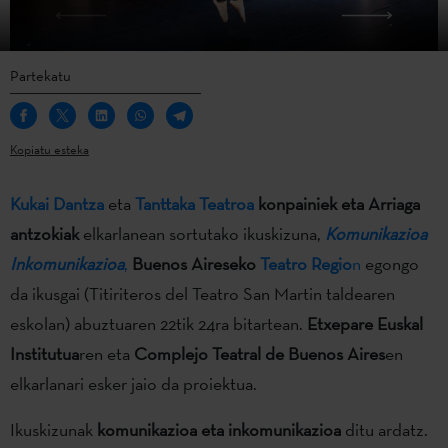
Partekatu
Kopiatu esteka
Kukai Dantza
eta
Tanttaka Teatroa
konpainiek eta Arriaga
antzokiak
elkarlanean sortutako ikuskizuna,
Komunikazioa
Inkomunikazioa
,
Buenos Aireseko
Teatro Regio
n
egongo
da ikusgai (Titiriteros del Teatro San Martin taldearen
eskolan) abuztuaren 22tik 24ra bitartean.
Etxepare Euskal
Institutua
ren eta
Complejo Teatral de Buenos Aires
en
elkarlanari esker jaio da proiektua.
Ikuskizunak
komunikazioa eta inkomunikazioa
ditu ardatz.