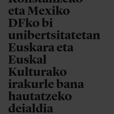
eta Mexiko
DFko bi
unibertsitatetan
Euskara eta
Euskal
Kulturako
irakurle bana
hautatzeko
deialdia