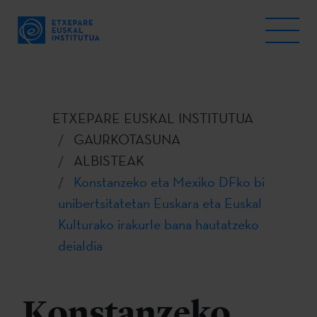
ETXEPARE EUSKAL INSTITUTUA
GAURKOTASUNA
ALBISTEAK
Konstanzeko eta Mexiko DFko bi
unibertsitatetan Euskara eta Euskal
Kulturako irakurle bana hautatzeko
deialdia
Konstanzeko