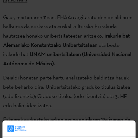
Kopiatu esteka
Gaur, martxoaren 11ean, EHAAn argitaratu den deialdiaren
helburua da euskara eta euskal kulturako bi irakurle
hautatzea honako unibertsitateetan aritzeko:
irakurle bat
Alemaniako Konstantzako Unibertsitatean
eta beste
irakurle bat
UNAM unibertsitatean (Universidad Nacional
Autónoma de México).
Deialdi honetan parte hartu ahal izateko baldintza hauek
bete beharko dira: Unibertsitateko graduko titulua izatea
(edo lizentzia); Graduko titulua (edo lizentzia) eta 3. HE
edo baliokidea izatea.
Eskaerak aurkezteko azken eguna apirilaren 12a izango da
Deialdiaren testu osoa: