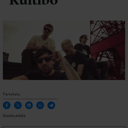
Kultibo
Partekatu
Kopiatu esteka