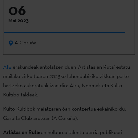
06
Mai 2023
A Coruña
AIE
erakundeak antolatzen duen ‘Artistas en Ruta’ estatu
mailako zirkuituaren 2023ko lehendabiziko zikloan parte
hartzeko aukeratuak izan dira Airu, Neomak eta Kulto
Kultibo taldeak.
Kulto Kultibok maiatzaren 6an kontzertua eskainiko du,
Garuffa Club aretoan (A Coruña).
Artistas en Ruta
ren helburua talentu berria publikoari