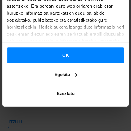
aztertzeko. Era berean, gure web orriaren erabilerari
buruzko informazioa partekatzen dugu baliabide
sozialetako, publizitateko eta estatistiketako gure
hornitzaileekin. Horiek aukera izango dute informazio hori
zeuk eman diezun edo euren zerbitzuak erabili dituzulako
eskuratu duten bestelako informazio batekin uztartzeko.
OK
Egokitu
Ezeztatu
ITZULI