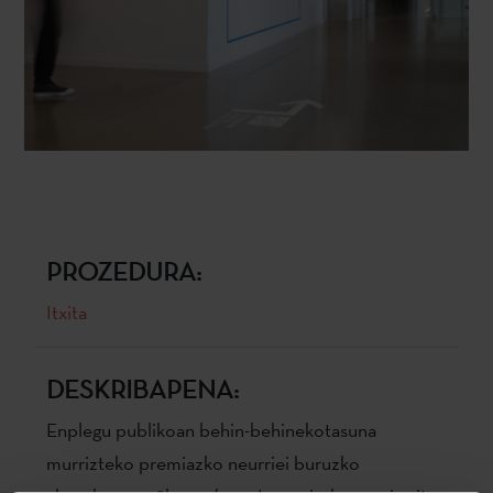
PROZEDURA:
Itxita
DESKRIBAPENA:
Enplegu publikoan behin-behinekotasuna
murrizteko premiazko neurriei buruzko