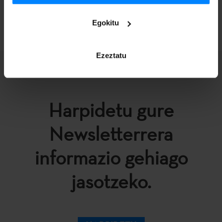
ITZULI
Egokitu
Ezeztatu
Harpidetu gure
Newsletterrera
informazio gehiago
jasotzeko.