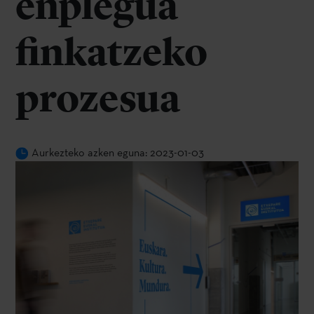
enplegua
finkatzeko
prozesua
Aurkezteko azken eguna: 2023-01-03