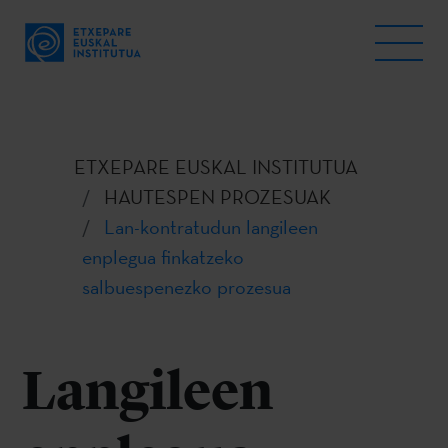
ETXEPARE EUSKAL INSTITUTUA
HAUTESPEN PROZESUAK
Lan-kontratudun langileen
enplegua finkatzeko
salbuespenezko prozesua
Langileen