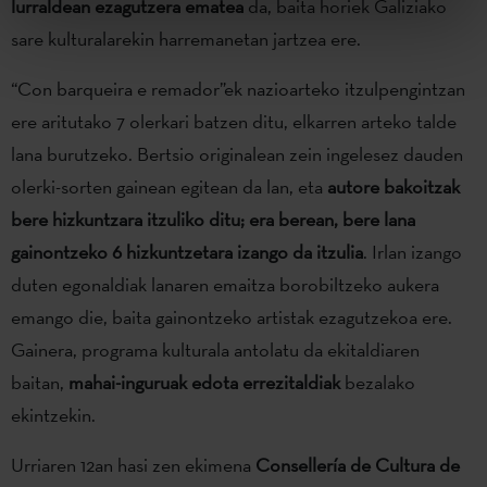
lurraldean ezagutzera ematea
da, baita horiek Galiziako
sare kulturalarekin harremanetan jartzea ere.
“Con barqueira e remador”ek nazioarteko itzulpengintzan
ere aritutako 7 olerkari batzen ditu, elkarren arteko talde
lana burutzeko. Bertsio originalean zein ingelesez dauden
olerki-sorten gainean egitean da lan, eta
autore bakoitzak
bere hizkuntzara itzuliko ditu; era berean, bere lana
gainontzeko 6 hizkuntzetara izango da itzulia
. Irlan izango
duten egonaldiak lanaren emaitza borobiltzeko aukera
emango die, baita gainontzeko artistak ezagutzekoa ere.
Gainera, programa kulturala antolatu da ekitaldiaren
baitan,
mahai-inguruak edota errezitaldiak
bezalako
ekintzekin.
Urriaren 12an hasi zen ekimena
Consellería de Cultura de