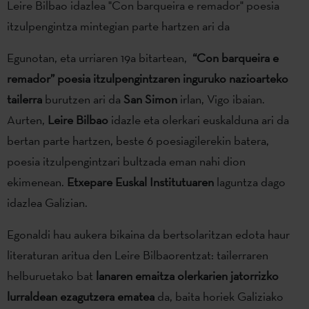
Leire Bilbao idazlea "Con barqueira e remador" poesia
itzulpengintza mintegian parte hartzen ari da
Egunotan, eta urriaren 19a bitartean,
“Con barqueira e
remador” poesia itzulpengintzaren inguruko nazioarteko
tailerra
burutzen ari da
San Simon
irlan, Vigo ibaian.
Aurten,
Leire Bilbao
idazle eta olerkari euskalduna ari da
bertan parte hartzen, beste 6 poesiagilerekin batera,
poesia itzulpengintzari bultzada eman nahi dion
ekimenean.
Etxepare Euskal Institutuaren
laguntza dago
idazlea Galizian.
Egonaldi hau aukera bikaina da bertsolaritzan edota haur
literaturan aritua den Leire Bilbaorentzat: tailerraren
helburuetako bat
lanaren emaitza olerkarien jatorrizko
lurraldean ezagutzera ematea
da, baita horiek Galiziako