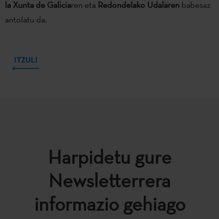
la Xunta de Galicia
ren eta
Redondelako Udalaren
babesaz
antolatu da.
ITZULI
Harpidetu gure
Newsletterrera
informazio gehiago