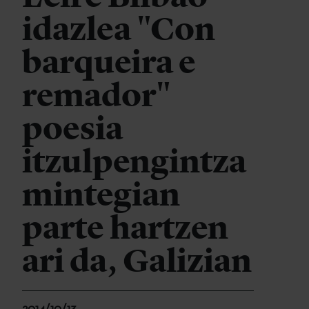
idazlea "Con
barqueira e
remador"
poesia
itzulpengintza
mintegian
parte hartzen
ari da, Galizian
2014/10/13