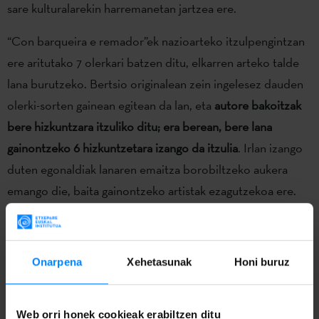
sare kulturalarekin harremanetan jartzea ere.
“Con barqueira e remador”ek nazioarteko itzulpengintzan
ere aritutako 7 olerkari batzen ditu, elkarren arteko talde
lana burutzeko. Bertsio originalean zein ingelesez dauden
olerki-sorten gainean egitean da lan, eta
autore bakoitzak
bere hizkuntzara itzuliko ditu; era berean, bere lana
gainontzeko 6 hizkuntzetara izango da itzulia
. Irlan izango
duten egonaldiak lanaren emaitza borobiltzeko aukera
emango die, baita gainontzeko artistak ezagutzekoa ere.
Gainera, programa kulturala antolatu da ekitaldiaren
baitan,
mahai-inguruak edota errezitaldiak
bezalako
ekintzekin.
Onarpena
Xehetasunak
Honi buruz
Urriaren 12an hasi zen ekimena
Consellería de Cultura de
la Xunta de Galicia
ren eta
Redondelako Udalaren
babesaz
Web orri honek cookieak erabiltzen ditu