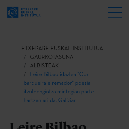
ETXEPARE EUSKAL INSTITUTUA
GAURKOTASUNA
ALBISTEAK
Leire Bilbao idazlea "Con
barqueira e remador" poesia
itzulpengintza mintegian parte
hartzen ari da, Galizian
Leire Bilbao