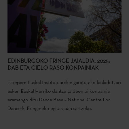
EDINBURGOKO FRINGE JAIALDIA, 2025:
DAB ETA CIELO RASO KONPAINIAK
Etxepare Euskal Institutuarekin garatutako lankidetzari
esker, Euskal Herriko dantza taldeen bi konpainia
eramango ditu Dance Base – National Centre For
Dance-k, Fringe-eko egitarauan sartzeko.