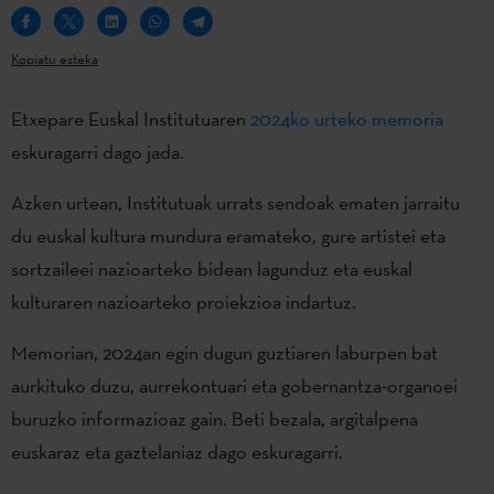
Kopiatu esteka
Etxepare Euskal Institutuaren
2024ko urteko memoria
eskuragarri dago jada.
Azken urtean, Institutuak urrats sendoak ematen jarraitu
du euskal kultura mundura eramateko, gure artistei eta
sortzaileei nazioarteko bidean lagunduz eta euskal
kulturaren nazioarteko proiekzioa indartuz.
Memorian, 2024an egin dugun guztiaren laburpen bat
aurkituko duzu, aurrekontuari eta gobernantza-organoei
buruzko informazioaz gain. Beti bezala, argitalpena
euskaraz eta gaztelaniaz dago eskuragarri.