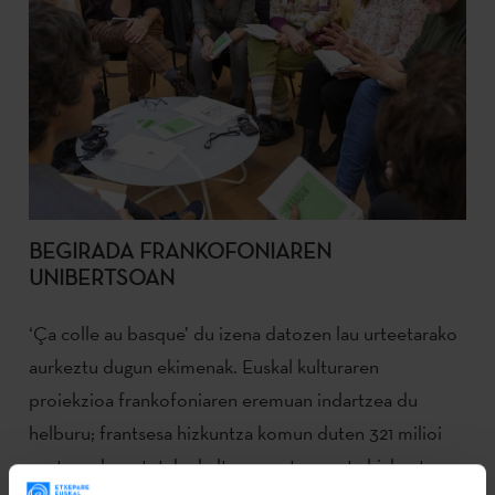
BEGIRADA FRANKOFONIAREN
UNIBERTSOAN
‘Ça colle au basque’ du izena datozen lau urteetarako
aurkeztu dugun ekimenak. Euskal kulturaren
proiekzioa frankofoniaren eremuan indartzea du
helburu; frantsesa hizkuntza komun duten 321 milioi
pertsonak osatutako kultura, nortasun eta hizkuntzen