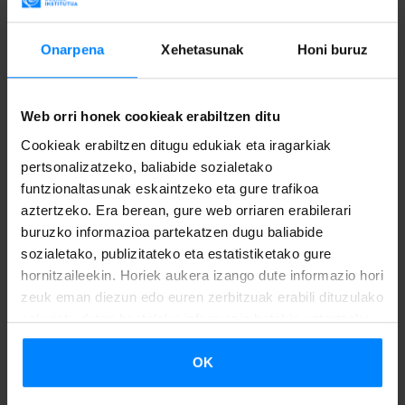
mosaikoa.
Onarpena
Xehetasunak
Honi buruz
Web orri honek cookieak erabiltzen ditu
Cookieak erabiltzen ditugu edukiak eta iragarkiak
pertsonalizatzeko, baliabide sozialetako
funtzionaltasunak eskaintzeko eta gure trafikoa
aztertzeko. Era berean, gure web orriaren erabilerari
buruzko informazioa partekatzen dugu baliabide
sozialetako, publizitateko eta estatistiketako gure
hornitzaileekin. Horiek aukera izango dute informazio hori
zeuk eman diezun edo euren zerbitzuak erabili dituzulako
eskuratu duten bestelako informazio batekin uztartzeko.
OK
ABIAN DIRA MUGIKORTASUNEAN