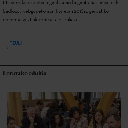
Eta aurreko urteetan egindakoari begiratu bat eman nahi
badiozu, webguneko atal honetan 2016az geroztiko
memoria guztiak kontsulta ditzakezu.
ITZULI
Lotutako edukia