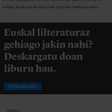
bidaia, ikuskizun ikusezin bat sortzeko helburuarekin.
Euskal lilteraturaz
gehiago jakin nahi?
Deskargatu doan
liburu hau.
DESKARGATU
ITZULI