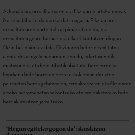
Azkenaldian, errealitatearen eta fikzioaren arteko mugak
ikertzea bihurtu da bere ardatz nagusia. Fikzioa ere
errealitatearen parte dela azpimarratzen du, eta
errealitatea geure buruari eta elkarri kontatzen diogun
fikzio bat baino ez dela. Fikzioaren bidez errealitatea
aldatu dezakegula nabarmentzen du, edertasunetik,
maitasunetik eta kolektibotik abiatuta. Bere erronka
handiena bide horretan beste askok eman dituzten
pausoetan berea gehitzea da, errealitatearen eta fikzioaren
arteko harremanetan sakontzeko eta eraldaketarako bide
berriak irekitzen jarraitzeko.
‘Hegan egiteko gogoa da’: ikuskizun
ikusezina