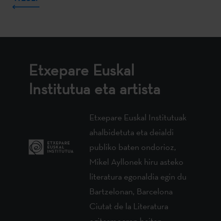
Etxepare Euskal
Institutua eta artista
Etxepare Euskal Institutuak
ahalbidetuta eta deialdi
publiko baten ondorioz,
Mikel Ayllonek hiru asteko
literatura egonaldia egin du
Bartzelonan, Barcelona
Ciutat de la Literatura
egitasmoaren baitan.