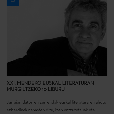
XXI. MENDEKO EUSKAL LITERATURAN
MURGILTZEKO 10 LIBURU
Jarraian datorren zerrendak euskal literaturaren ahots
ezberdinak nahasten ditu, izen entzutetsuak eta