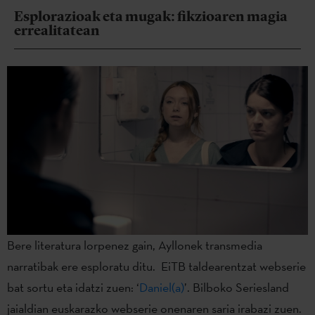
Esplorazioak eta mugak: fikzioaren magia
errealitatean
Bere literatura lorpenez gain, Ayllonek transmedia
narratibak ere esploratu ditu. EiTB taldearentzat webserie
bat sortu eta idatzi zuen: ‘
Daniel(a)
’. Bilboko Seriesland
jaialdian euskarazko webserie onenaren saria irabazi zuen.