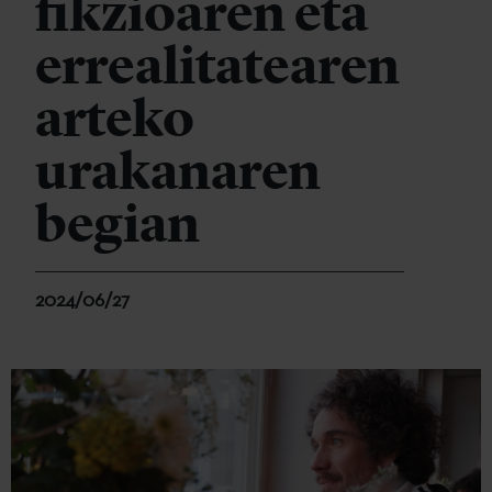
fikzioaren eta
errealitatearen
arteko
urakanaren
begian
2024/06/27