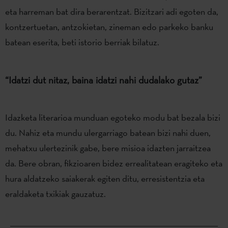
eta harreman bat dira berarentzat. Bizitzari adi egoten da,
kontzertuetan, antzokietan, zineman edo parkeko banku
batean eserita, beti istorio berriak bilatuz.
“Idatzi dut nitaz, baina idatzi nahi dudalako gutaz”
Idazketa literarioa munduan egoteko modu bat bezala bizi
du. Nahiz eta mundu ulergarriago batean bizi nahi duen,
mehatxu ulertezinik gabe, bere misioa idazten jarraitzea
da. Bere obran, fikzioaren bidez errealitatean eragiteko eta
hura aldatzeko saiakerak egiten ditu, erresistentzia eta
eraldaketa txikiak gauzatuz.