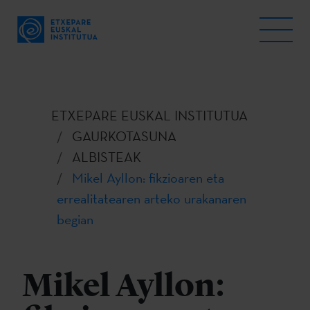
ETXEPARE EUSKAL INSTITUTUA
GAURKOTASUNA
ALBISTEAK
Mikel Ayllon: fikzioaren eta
errealitatearen arteko urakanaren
begian
Mikel Ayllon: