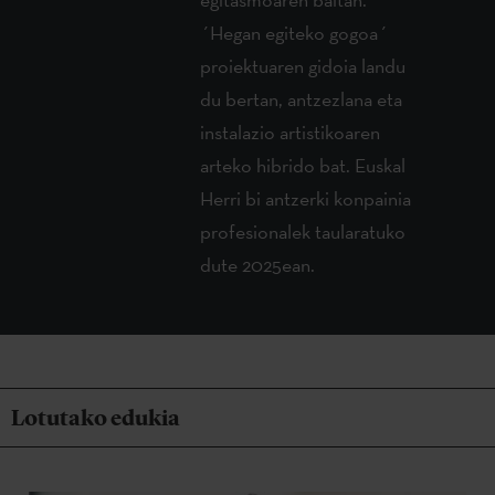
´Hegan egiteko gogoa´
proiektuaren gidoia landu
du bertan, antzezlana eta
instalazio artistikoaren
arteko hibrido bat. Euskal
Herri bi antzerki konpainia
profesionalek taularatuko
dute 2025ean.
Lotutako edukia