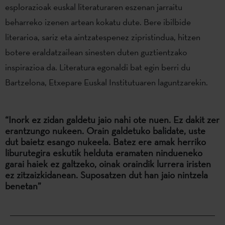
esplorazioak euskal literaturaren eszenan jarraitu
beharreko izenen artean kokatu dute. Bere ibilbide
literarioa, sariz eta aintzatespenez zipristindua, hitzen
botere eraldatzailean sinesten duten guztientzako
inspirazioa da. Literatura egonaldi bat egin berri du
Bartzelona, Etxepare Euskal Institutuaren laguntzarekin.
“Inork ez zidan galdetu jaio nahi ote nuen. Ez dakit zer
erantzungo nukeen. Orain galdetuko balidate, uste
dut baietz esango nukeela. Batez ere amak herriko
liburutegira eskutik helduta eramaten nindueneko
garai haiek ez galtzeko, oinak oraindik lurrera iristen
ez zitzaizkidanean. Suposatzen dut han jaio nintzela
benetan”