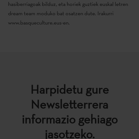
hasiberriagoak bilduz, eta horiek guztiek euskal letren
dream team moduko bat osatzen dute. Irakurri
www.basqueculture.eus-en.
Harpidetu gure
Newsletterrera
informazio gehiago
jasotzeko.