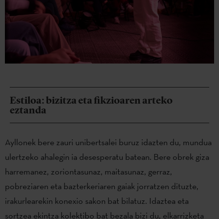
Estiloa: bizitza eta fikzioaren arteko
eztanda
Ayllonek bere zauri unibertsalei buruz idazten du, mundua
ulertzeko ahalegin ia desesperatu batean. Bere obrek giza
harremanez, zoriontasunaz, maitasunaz, gerraz,
pobreziaren eta bazterkeriaren gaiak jorratzen dituzte,
irakurlearekin konexio sakon bat bilatuz. Idaztea eta
sortzea ekintza kolektibo bat bezala bizi du, elkarrizketa