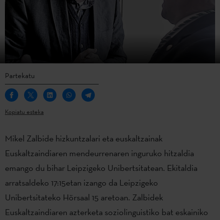
Partekatu
Kopiatu esteka
Mikel Zalbide hizkuntzalari eta euskaltzainak
Euskaltzaindiaren mendeurrenaren inguruko hitzaldia
emango du bihar Leipzigeko Unibertsitatean. Ekitaldia
arratsaldeko 17:15etan izango da Leipzigeko
Unibertsitateko Hörsaal 15 aretoan. Zalbidek
Euskaltzaindiaren azterketa soziolinguistiko bat eskainiko