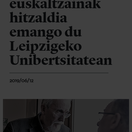
euskaltzainak
hitzaldia
emango du
Leipzigeko
Unibertsitatean
2019/06/12