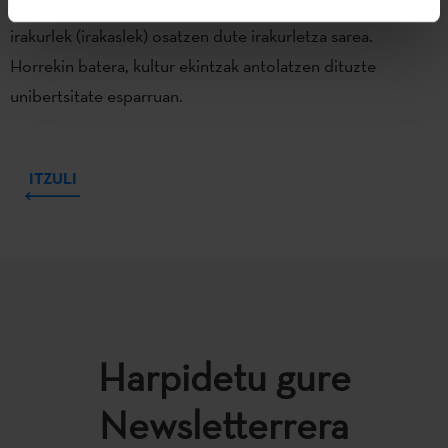
euskara eta euskal kultura klaseak ematen dituzten 30
irakurlek (irakaslek) osatzen dute irakurletza sarea.
Horrekin batera, kultur ekintzak antolatzen dituzte
unibertsitate esparruan.
ITZULI
Harpidetu gure
Newsletterrera