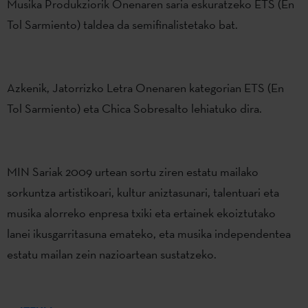
Musika Produkziorik Onenaren saria eskuratzeko ETS (En
Tol Sarmiento) taldea da semifinalistetako bat.
Azkenik, Jatorrizko Letra Onenaren kategorian ETS (En
Tol Sarmiento) eta Chica Sobresalto lehiatuko dira.
MIN Sariak 2009 urtean sortu ziren estatu mailako
sorkuntza artistikoari, kultur aniztasunari, talentuari eta
musika alorreko enpresa txiki eta ertainek ekoiztutako
lanei ikusgarritasuna emateko, eta musika independentea
estatu mailan zein nazioartean sustatzeko.