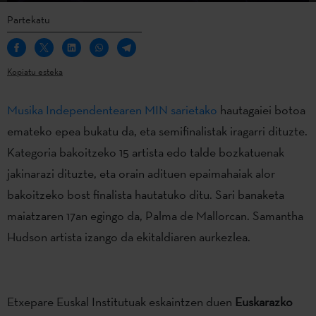
Partekatu
Kopiatu esteka
Musika Independentearen MIN sarietako
hautagaiei botoa
emateko epea bukatu da, eta semifinalistak iragarri dituzte.
Kategoria bakoitzeko 15 artista edo talde bozkatuenak
jakinarazi dituzte, eta orain adituen epaimahaiak alor
bakoitzeko bost finalista hautatuko ditu. Sari banaketa
maiatzaren 17an egingo da, Palma de Mallorcan. Samantha
Hudson artista izango da ekitaldiaren aurkezlea.
Etxepare Euskal Institutuak eskaintzen duen
Euskarazko