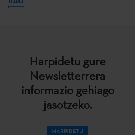
ITZULI
Harpidetu gure
Newsletterrera
informazio gehiago
jasotzeko.
HARPIDETU