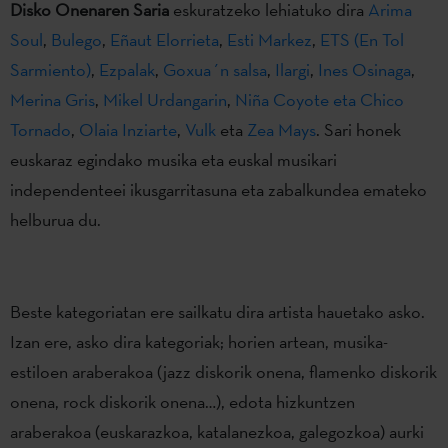
Disko Onenaren Saria
eskuratzeko lehiatuko dira
Arima
Soul
,
Bulego
,
Eñaut Elorrieta
,
Esti Markez
,
ETS (En Tol
Sarmiento)
,
Ezpalak
,
Goxua´n salsa
,
Ilargi
,
Ines Osinaga
,
Merina Gris
,
Mikel Urdangarin
,
Niña Coyote eta Chico
Tornado
,
Olaia Inziarte
,
Vulk
eta
Zea Mays
. Sari honek
euskaraz egindako musika eta euskal musikari
independenteei ikusgarritasuna eta zabalkundea emateko
helburua du.
Beste kategoriatan ere sailkatu dira artista hauetako asko.
Izan ere, asko dira kategoriak; horien artean, musika-
estiloen araberakoa (jazz diskorik onena, flamenko diskorik
onena, rock diskorik onena…), edota hizkuntzen
araberakoa (euskarazkoa, katalanezkoa, galegozkoa) aurki