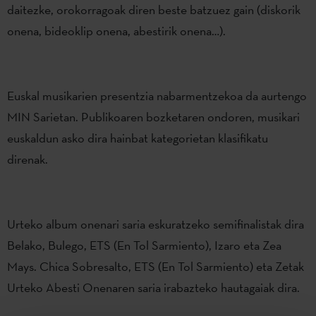
daitezke, orokorragoak diren beste batzuez gain (diskorik
onena, bideoklip onena, abestirik onena…).
Euskal musikarien presentzia nabarmentzekoa da aurtengo
MIN Sarietan. Publikoaren bozketaren ondoren, musikari
euskaldun asko dira hainbat kategorietan klasifikatu
direnak.
Urteko album onenari saria eskuratzeko semifinalistak dira
Belako, Bulego, ETS (En Tol Sarmiento), Izaro eta Zea
Mays. Chica Sobresalto, ETS (En Tol Sarmiento) eta Zetak
Urteko Abesti Onenaren saria irabazteko hautagaiak dira.