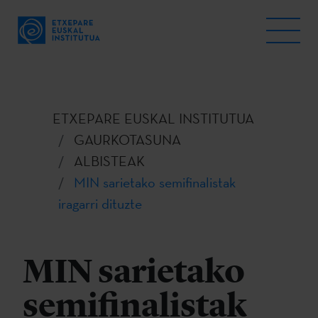
ETXEPARE EUSKAL INSTITUTUA
GAURKOTASUNA
ALBISTEAK
MIN sarietako semifinalistak
iragarri dituzte
MIN sarietako
semifinalistak