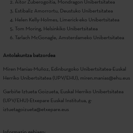
Aitor Zuberogoitia, Mondragon Unibertsitatea
Estibaliz Amorrortu, Deustuko Unibertsitatea
Helen Kelly-Holmes, Limerick-eko Unibertsitatea
Tom Moring, Helsinkiko Unibertsitatea
Tarlach McGonagle, Amsterdameko Unibertsitatea
Antolakuntza batzordea
Miren Manias-Muñoz, Edinburgoko Unibertsitatea-Euskal
Herriko Unibertsitatea (UPV/EHU), miren.manias@ehu.eus
Garbiñe Iztueta Goizueta, Euskal Herriko Unibertsitatea
(UPV/EHU)-Etxepare Euskal Institutua, g-
iztuetagoizueta@etxepare.eus
Informazio gehiago: