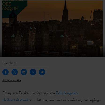
Partekatu
Kopiatu esteka
Etxepare Euskal Institutuak eta
Edinburgoko
Unibertsitateak
antolatuta, nazioarteko mintegi bat egingo