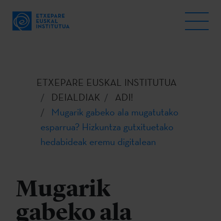
ETXEPARE EUSKAL INSTITUTUA
DEIALDIAK
ADI!
Mugarik gabeko ala mugatutako
esparrua? Hizkuntza gutxituetako
hedabideak eremu digitalean
Mugarik
gabeko ala