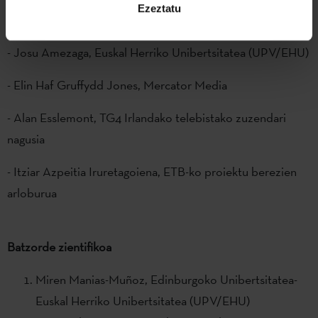
Ezeztatu
- Rob Dunbar, Edinburgoko Unibertsitatea
- Josu Amezaga, Euskal Herriko Unibertsitatea (UPV/EHU)
- Elin Haf Gruffydd Jones, Mercator Media
- Alan Esslemont, TG4 Irlandako telebistako zuzendari
nagusia
- Itziar Azpeitia Iruretagoiena, ETB-ko proiektu berezien
arloburua
Batzorde zientifikoa
Miren Manias-Muñoz, Edinburgoko Unibertsitatea-
Euskal Herriko Unibertsitatea (UPV/EHU)