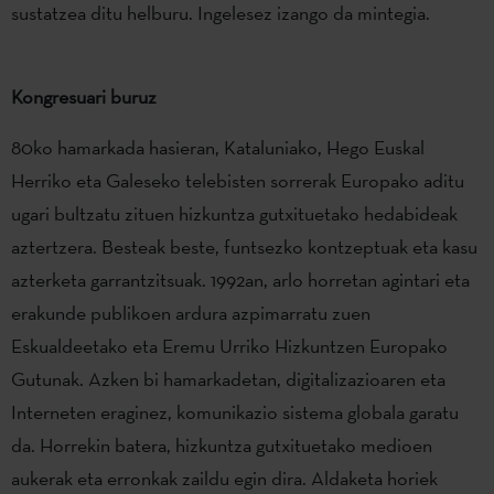
sustatzea ditu helburu. Ingelesez izango da mintegia.
Kongresuari buruz
80ko hamarkada hasieran, Kataluniako, Hego Euskal
Herriko eta Galeseko telebisten sorrerak Europako aditu
ugari bultzatu zituen hizkuntza gutxituetako hedabideak
aztertzera. Besteak beste, funtsezko kontzeptuak eta kasu
azterketa garrantzitsuak. 1992an, arlo horretan agintari eta
erakunde publikoen ardura azpimarratu zuen
Eskualdeetako eta Eremu Urriko Hizkuntzen Europako
Gutunak. Azken bi hamarkadetan, digitalizazioaren eta
Interneten eraginez, komunikazio sistema globala garatu
da. Horrekin batera, hizkuntza gutxituetako medioen
aukerak eta erronkak zaildu egin dira. Aldaketa horiek