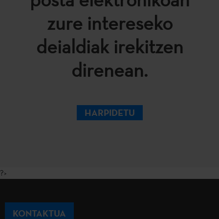
zure intereseko
deialdiak irekitzen
direnean.
HARPIDETU
?>
KONTAKTUA