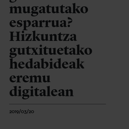
mugatutako
esparrua?
Hizkuntza
gutxituetako
hedabideak
eremu
digitalean
2019/03/20