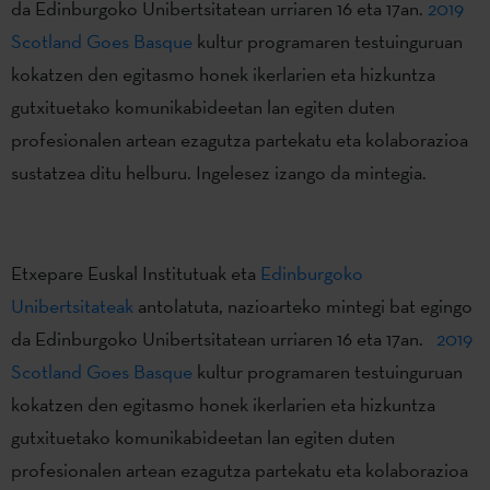
da Edinburgoko Unibertsitatean urriaren 16 eta 17an.
2019
Scotland Goes Basque
kultur programaren testuinguruan
kokatzen den egitasmo honek ikerlarien eta hizkuntza
gutxituetako komunikabideetan lan egiten duten
profesionalen artean ezagutza partekatu eta kolaborazioa
sustatzea ditu helburu. Ingelesez izango da mintegia.
Etxepare Euskal Institutuak eta
Edinburgoko
Unibertsitateak
antolatuta, nazioarteko mintegi bat egingo
da Edinburgoko Unibertsitatean urriaren 16 eta 17an.
2019
Scotland Goes Basque
kultur programaren testuinguruan
kokatzen den egitasmo honek ikerlarien eta hizkuntza
gutxituetako komunikabideetan lan egiten duten
profesionalen artean ezagutza partekatu eta kolaborazioa