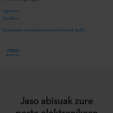
Ingelesez
Gaelikoz
Euskarazko eta gaztelaniazko bertsioak (pdf)
ITZULI
Jaso abisuak zure
posta elektronikoan