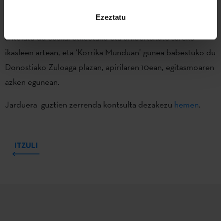
euskararen aldeko mezua munduan zehar zabaltzeko.
Ezeztatu
Nazioartean Korrikak sustatzeaz gain, bideo lehiaketa bat
antolatu du euskal etxeetako eta unibertsitate sareko
ikasleen artean, eta ‘Korrika Munduan’ gunea babestuko du
Donostiako Zuloaga plazan, apirilaren 10ean, egitasmoaren
azken egunean.
Jarduera guztien zerrenda kontsulta dezakezu
hemen
.
ITZULI