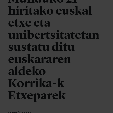
hiritako euskal
etxe eta
unibertsitatetan
sustatu ditu
euskararen
aldeko
Korrika-k
Etxeparek
2022/03/30