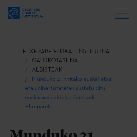
ETXEPARE EUSKAL INSTITUTUA
GAURKOTASUNA
ALBISTEAK
Munduko 21 hiritako euskal etxe
eta unibertsitatetan sustatu ditu
euskararen aldeko Korrika-k
Etxeparek
Munduko 21