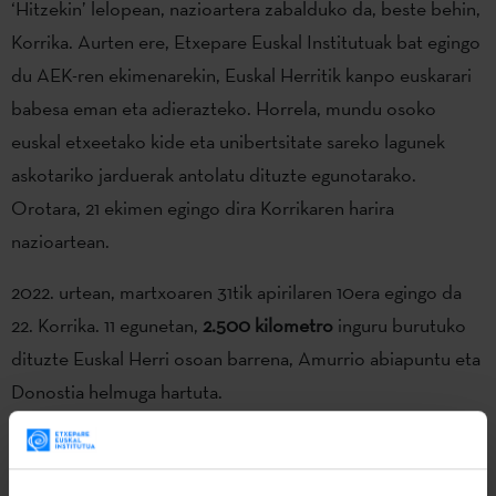
‘Hitzekin’ lelopean, nazioartera zabalduko da, beste behin,
Korrika. Aurten ere, Etxepare Euskal Institutuak bat egingo
du AEK-ren ekimenarekin, Euskal Herritik kanpo euskarari
babesa eman eta adierazteko. Horrela, mundu osoko
euskal etxeetako kide eta unibertsitate sareko lagunek
askotariko jarduerak antolatu dituzte egunotarako.
Orotara, 21 ekimen egingo dira Korrikaren harira
nazioartean.
2022. urtean, martxoaren 31tik apirilaren 10era egingo da
22. Korrika. 11 egunetan,
2.500 kilometro
inguru burutuko
dituzte Euskal Herri osoan barrena, Amurrio abiapuntu eta
Donostia helmuga hartuta.
Etxepare Euskal Institutuaren lankidetzarekin, 21 hiritan
egingo da lasterketa erraldoiarekin lotura duen ekimenen