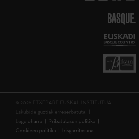
BASQUE.
© 2026 ETXEPARE EUSKAL INSTITUTUA.
Eskubide guztiak erreserbatuta.
Lege oharra
Pribatutasun politika
Cookieen politika
Irisgarritasuna