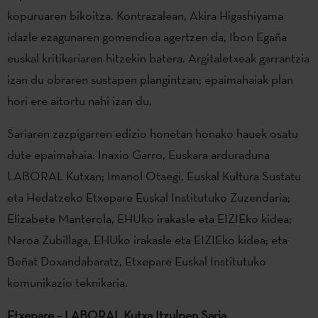
kopuruaren bikoitza. Kontrazalean, Akira Higashiyama
idazle ezagunaren gomendioa agertzen da, Ibon Egaña
euskal kritikariaren hitzekin batera. Argitaletxeak garrantzia
izan du obraren sustapen plangintzan; epaimahaiak plan
hori ere aitortu nahi izan du.
Sariaren zazpigarren edizio honetan honako hauek osatu
dute epaimahaia: Inaxio Garro, Euskara arduraduna
LABORAL Kutxan; Imanol Otaegi, Euskal Kultura Sustatu
eta Hedatzeko Etxepare Euskal Institutuko Zuzendaria;
Elizabete Manterola, EHUko irakasle eta EIZIEko kidea;
Naroa Zubillaga, EHUko irakasle eta EIZIEko kidea; eta
Beñat Doxandabaratz, Etxepare Euskal Institutuko
komunikazio teknikaria.
Etxepare – LABORAL Kutxa Itzulpen Saria