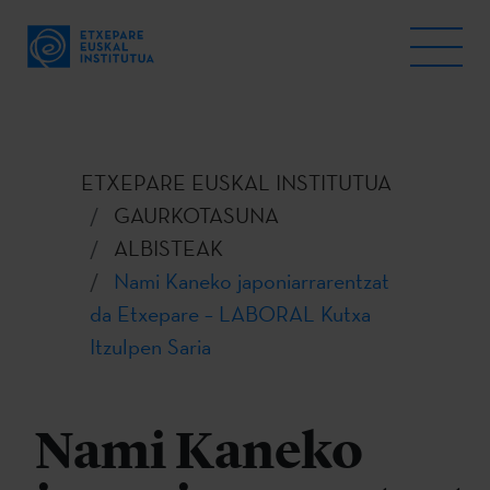
ETXEPARE EUSKAL INSTITUTUA
GAURKOTASUNA
ALBISTEAK
Nami Kaneko japoniarrarentzat
da Etxepare – LABORAL Kutxa
Itzulpen Saria
Nami Kaneko