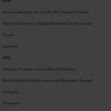
2018
Amaia Gabantxo eta Center for Basque Studies
Harri eta Herri
eta
Maldan Behera
(Gabriel Aresti)
Poesia
Ingelesa
2017
Yaroslav Gubarev eta Anetta Antonenko
Behi euskaldun baten memoriak
(Bernado Atxaga)
Eleberria
Ukrainera