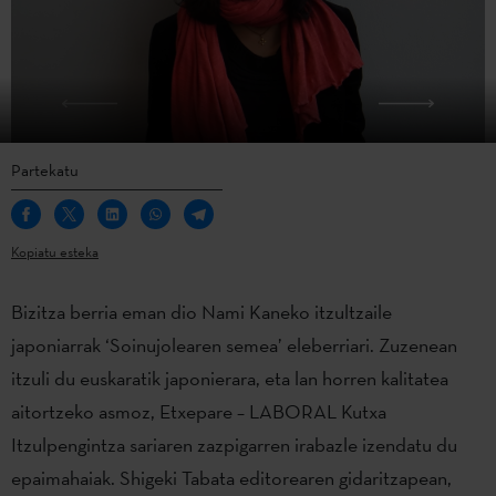
Partekatu
Kopiatu esteka
Bizitza berria eman dio Nami Kaneko itzultzaile
japoniarrak ‘Soinujolearen semea’ eleberriari. Zuzenean
itzuli du euskaratik japonierara, eta lan horren kalitatea
aitortzeko asmoz, Etxepare – LABORAL Kutxa
Itzulpengintza sariaren zazpigarren irabazle izendatu du
epaimahaiak. Shigeki Tabata editorearen gidaritzapean,