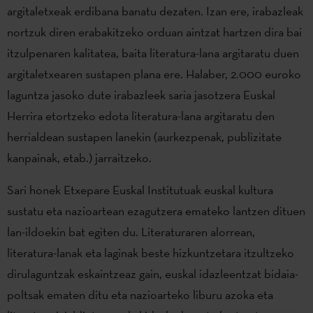
argitaletxeak erdibana banatu dezaten. Izan ere, irabazleak
nortzuk diren erabakitzeko orduan aintzat hartzen dira bai
itzulpenaren kalitatea, baita literatura-lana argitaratu duen
argitaletxearen sustapen plana ere. Halaber, 2.000 euroko
laguntza jasoko dute irabazleek saria jasotzera Euskal
Herrira etortzeko edota literatura-lana argitaratu den
herrialdean sustapen lanekin (aurkezpenak, publizitate
kanpainak, etab.) jarraitzeko.
Sari honek Etxepare Euskal Institutuak euskal kultura
sustatu eta nazioartean ezagutzera emateko lantzen dituen
lan-ildoekin bat egiten du. Literaturaren alorrean,
literatura-lanak eta laginak beste hizkuntzetara itzultzeko
dirulaguntzak eskaintzeaz gain, euskal idazleentzat bidaia-
poltsak ematen ditu eta nazioarteko liburu azoka eta