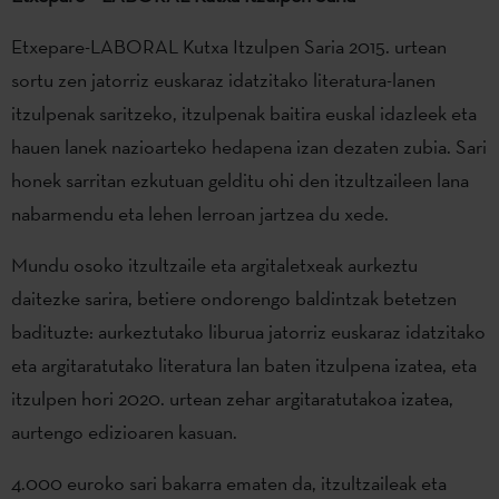
Etxepare-LABORAL Kutxa Itzulpen Saria 2015. urtean
sortu zen jatorriz euskaraz idatzitako literatura-lanen
itzulpenak saritzeko, itzulpenak baitira euskal idazleek eta
hauen lanek nazioarteko hedapena izan dezaten zubia. Sari
honek sarritan ezkutuan gelditu ohi den itzultzaileen lana
nabarmendu eta lehen lerroan jartzea du xede.
Mundu osoko itzultzaile eta argitaletxeak aurkeztu
daitezke sarira, betiere ondorengo baldintzak betetzen
badituzte: aurkeztutako liburua jatorriz euskaraz idatzitako
eta argitaratutako literatura lan baten itzulpena izatea, eta
itzulpen hori 2020. urtean zehar argitaratutakoa izatea,
aurtengo edizioaren kasuan.
4.000 euroko sari bakarra ematen da, itzultzaileak eta