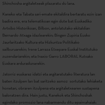
Shinchosha argitaletxeak plazaratu du lana.
Kaneko eta Tabata sari-emate ekitaldira bertaratu ezin izan
badira ere, era telematikoan egin dute bat Euskadiko
Artxibo Historikoan, Bilbon, antolatutako ekitaldian
Bernardo Atxaga idazlearekin; Bingen Zupiria Eusko
Jaurlaritzako Kultura eta Hizkuntza Politikako
sailburuarekin; Irene Larraza Etxepare Euskal Institutuko
zuzendariarekin; eta Inaxio Garro LABORAL Kutxako
Euskara arduradunarekin.
Jatorriz euskaraz idatzi eta argitaratutako literatura lan
baten itzulpen lan bat saritzeko asmoz sortutako lehiaketa
honetan, obraren itzulpena eta argitaletxearen sustapena
baloratzen dira. Hain justu, Kanekok eta Shinchoshak
egindako promozio lana nabarmendu ditu epaimahaiak: