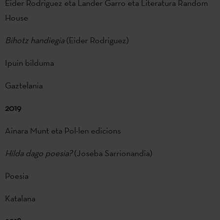
Eider Rodriguez eta Lander Garro eta Literatura Random
House
Bihotz handiegia
(Eider Rodriguez)
Ipuin bilduma
Gaztelania
2019
Ainara Munt eta Pol·len edicions
Hilda dago poesia?
(Joseba Sarrionandia)
Poesia
Katalana