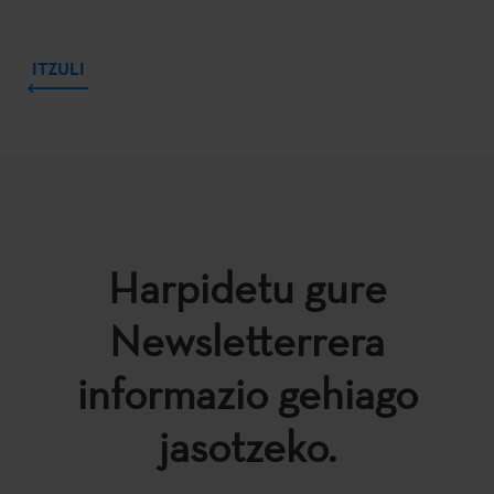
ITZULI
Harpidetu gure
Newsletterrera
informazio gehiago
jasotzeko.