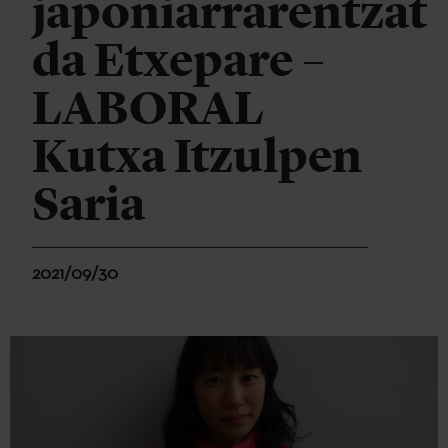
japoniarrarentzat
da Etxepare –
LABORAL
Kutxa Itzulpen
Saria
2021/09/30