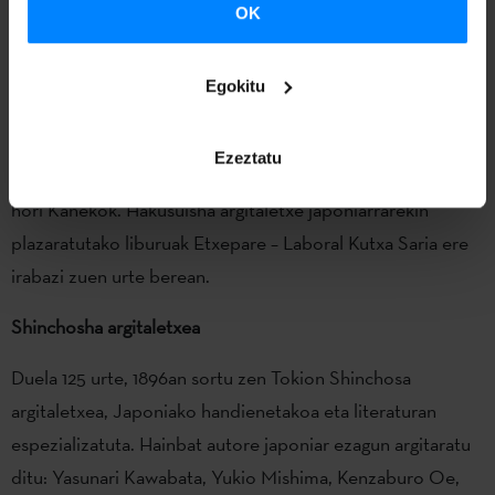
OK
eta Etxepare Euskal Institutuak diruz lagundua, Japoniako
Itzulpen Sariko (Best Translation Award) bost finalisten
Egokitu
artean izan da aurten.
Bestalde, 2016an Kirmen Uriberen ‘Mussche’ eleberriaren
Ezeztatu
itzulpena egiteagatik irabazi zuen Japoniako sari preziatu
hori Kanekok. Hakusuisha argitaletxe japoniarrarekin
plazaratutako liburuak Etxepare – Laboral Kutxa Saria ere
irabazi zuen urte berean.
Shinchosha argitaletxea
Duela 125 urte, 1896an sortu zen Tokion Shinchosa
argitaletxea, Japoniako handienetakoa eta literaturan
espezializatuta. Hainbat autore japoniar ezagun argitaratu
ditu: Yasunari Kawabata, Yukio Mishima, Kenzaburo Oe,