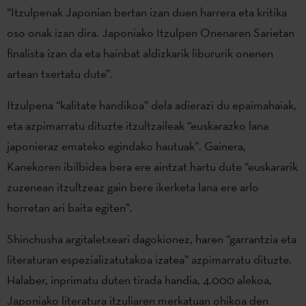
“Itzulpenak Japonian bertan izan duen harrera eta kritika
oso onak izan dira. Japoniako Itzulpen Onenaren Sarietan
finalista izan da eta hainbat aldizkarik libururik onenen
artean txertatu dute”.
Itzulpena “kalitate handikoa” dela adierazi du epaimahaiak,
eta azpimarratu dituzte itzultzaileak “euskarazko lana
japonieraz emateko egindako hautuak”. Gainera,
Kanekoren ibilbidea bera ere aintzat hartu dute “euskararik
zuzenean itzultzeaz gain bere ikerketa lana ere arlo
horretan ari baita egiten”.
Shinchusha argitaletxeari dagokionez, haren “garrantzia eta
literaturan espezializatutakoa izatea” azpimarratu dituzte.
Halaber, inprimatu duten tirada handia, 4.000 alekoa,
Japoniako literatura itzuliaren merkatuan ohikoa den