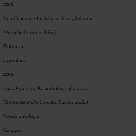
2016
Nami Kaneko eta Hakusuisha argitaletxea
Mussche
(Kirmen Uribe)
Eleberria
Japoniera
2015
Isaac Xubín eta Kalandraka argitaletxea
Tempo de exilio
(Joseba Sarrionandia)
Poesia antologia
Galegoa