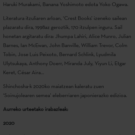
Haruki Murakami, Banana Yoshimoto edota Yoko Ogawa.
Literatura itzuliaren arloan, ‘Crest Books’ izeneko sailean
plazaratu dira, 1998az geroztik, 170 itzulpen inguru. Sail
honetan argitaratu dira: Jhumpa Lahiri, Alice Munro, Julian
Barnes, Ian McEwan, John Banville, William Trevor, Colm
Tobin, Jose Luis Peixoto, Bernard Schlink, Lyudmila
Ulytsukaya, Anthony Doerr, Miranda July, Yiyun Li, Etgar
Keret, César Aira…
Shinchosha-k 2020ko maiatzean kaleratu zuen
‘Soinujolearen semea’ eleberriaren japonierazko edizioa.
Aurreko urteetako irabazleak:
2020