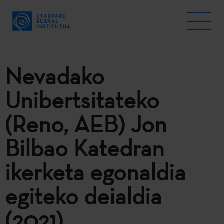
Nevadako
Unibertsitateko
(Reno, AEB) Jon
Bilbao Katedran
ikerketa egonaldia
egiteko deialdia
(2021)