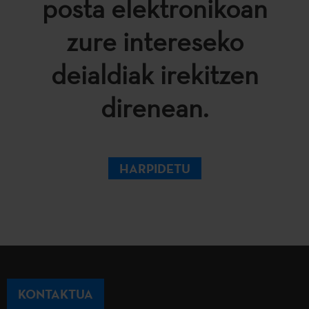
posta elektronikoan
zure intereseko
deialdiak irekitzen
direnean.
HARPIDETU
KONTAKTUA