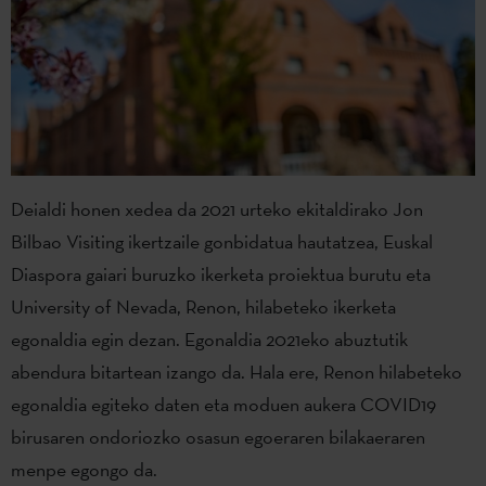
Deialdi honen xedea da 2021 urteko ekitaldirako Jon
Bilbao Visiting ikertzaile gonbidatua hautatzea, Euskal
Diaspora gaiari buruzko ikerketa proiektua burutu eta
University of Nevada, Renon, hilabeteko ikerketa
egonaldia egin dezan. Egonaldia 2021eko abuztutik
abendura bitartean izango da. Hala ere, Renon hilabeteko
egonaldia egiteko daten eta moduen aukera COVID19
birusaren ondoriozko osasun egoeraren bilakaeraren
menpe egongo da.