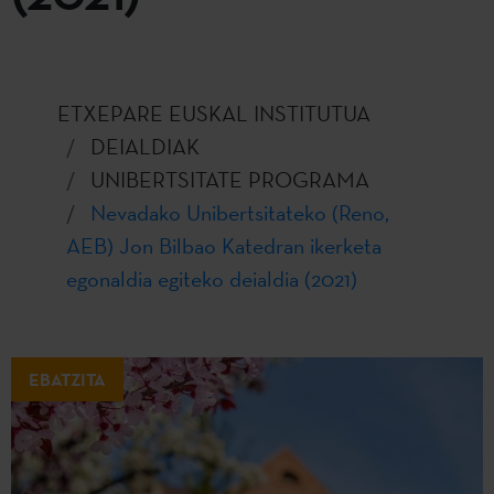
ETXEPARE EUSKAL INSTITUTUA
DEIALDIAK
UNIBERTSITATE PROGRAMA
Nevadako Unibertsitateko (Reno,
AEB) Jon Bilbao Katedran ikerketa
egonaldia egiteko deialdia (2021)
EBATZITA