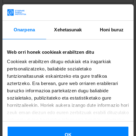
1. ERANSKINA: ESKAERA ORRIA
Onarpena
Xehetasunak
Honi buruz
DEIALDIA
Web orri honek cookieak erabiltzen ditu
Cookieak erabiltzen ditugu edukiak eta iragarkiak
HAUTAGAIEN ZERRENDA
pertsonalizatzeko, baliabide sozialetako
funtzionaltasunak eskaintzeko eta gure trafikoa
aztertzeko. Era berean, gure web orriaren erabilerari
AUKERATUTAKO HAUTAGAIA
buruzko informazioa partekatzen dugu baliabide
sozialetako, publizitateko eta estatistiketako gure
hornitzaileekin. Horiek aukera izango dute informazio hori
zeuk eman diezun edo euren zerbitzuak erabili dituzulako
eskuratu duten bestelako informazio batekin uztartzeko.
OK