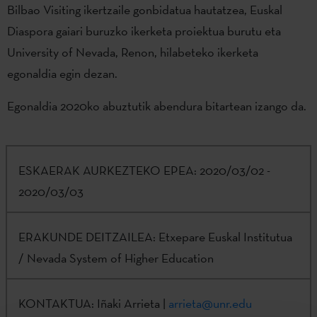
Bilbao Visiting ikertzaile gonbidatua hautatzea, Euskal
Diaspora gaiari buruzko ikerketa proiektua burutu eta
University of Nevada, Renon, hilabeteko ikerketa
egonaldia egin dezan.
Egonaldia 2020ko abuztutik abendura bitartean izango da.
ESKAERAK AURKEZTEKO EPEA:
2020/03/02 -
2020/03/03
ERAKUNDE DEITZAILEA:
Etxepare Euskal Institutua
/ Nevada System of Higher Education
KONTAKTUA:
Iñaki Arrieta |
arrieta@unr.edu