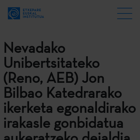
Nevadako
Unibertsitateko
(Reno, AEB) Jon
Bilbao Katedrarako
ikerketa egonaldirako
irakasle gonbidatua
aukeratzeko deialdia