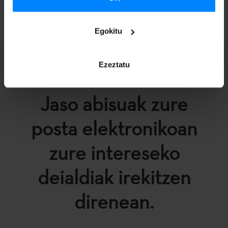
ITZULI
Egokitu
Ezeztatu
Jaso abisuak zure
posta elektronikoan
zure intereseko
deialdiak irekitzen
direnean.