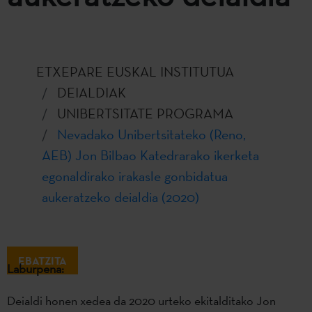
ETXEPARE EUSKAL INSTITUTUA
DEIALDIAK
UNIBERTSITATE PROGRAMA
Nevadako Unibertsitateko (Reno,
AEB) Jon Bilbao Katedrarako ikerketa
egonaldirako irakasle gonbidatua
aukeratzeko deialdia (2020)
EBATZITA
Laburpena:
Deialdi honen xedea da 2020 urteko ekitalditako Jon