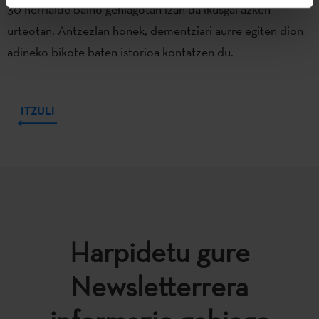
30 herrialde baino gehiagotan izan da ikusgai azken
urteotan. Antzezlan honek, dementziari aurre egiten dion
adineko bikote baten istorioa kontatzen du.
ITZULI
Harpidetu gure
Newsletterrera