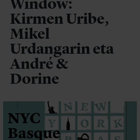
Window:
Kirmen Uribe,
Mikel
Urdangarin eta
André &
Dorine