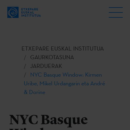
ETXEPARE EUSKAL INSTITUTUA
GAURKOTASUNA
JARDUERAK
NYC Basque Window: Kirmen
Uribe, Mikel Urdangarin eta André
& Dorine
NYC Basque