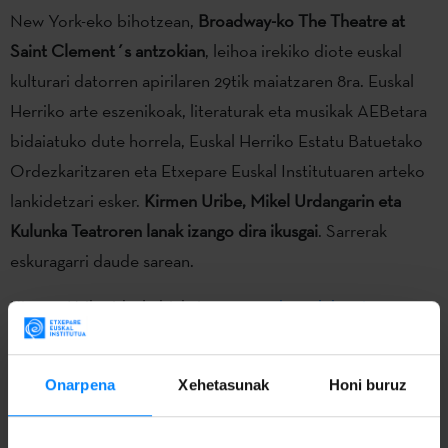
New York-eko bihotzean,
Broadway-ko The Theatre at
Saint Clement´s antzokian
, leihoa irekiko diote euskal
kulturari datorren apirilaren 29tik maiatzaren 8ra. Euskal
Herriko arte eszenikoak, literaturak eta musikak AEBetara
bidaiatuko dute horrela, Euskal Herriko Estatu Batuetako
Ordezkaritzaren eta Etxepare Euskal Institutuaren arteko
lankidetzari esker.
Kirmen Uribe, Mikel Urdangarin eta
Kulunka Teatroren lanak izango dira ikusgai
. Sarrerak
eskuragarri daude sarean.
Kirmen Uribe idazle bizkaitarraren
azken eleberriaren
aurkezpena
maiatzaren 3an egingo dute, 19:00etan.
‘
Izurdeen aurreko bizitza
’ (2021) liburuaren gaztelaniazko
Onarpena
Xehetasunak
Honi buruz
bertsioaren inguruan ariko da, gaztelaniaz, Ida Novey
idazle eta itzultzailearekin.