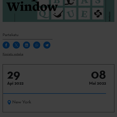
Partekatu
Kopiatu esteka
29
08
Api 2022
Mai 2022
New York