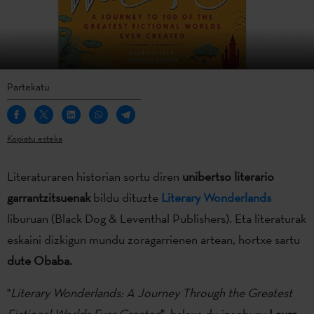
Partekatu
Kopiatu esteka
Literaturaren historian sortu diren
unibertso literario
garrantzitsuenak
bildu dituzte
Literary Wonderlands
liburuan (Black Dog & Leventhal Publishers). Eta literaturak
eskaini dizkigun mundu zoragarrienen artean, hortxe sartu
dute Obaba.
"
Literary Wonderlands: A Journey Through the Greatest
Fictional Worlds Ever Created
", halaxe du izenburu
Laura