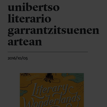
unibertso
literario
garrantzitsuenen
artean
2016/10/05