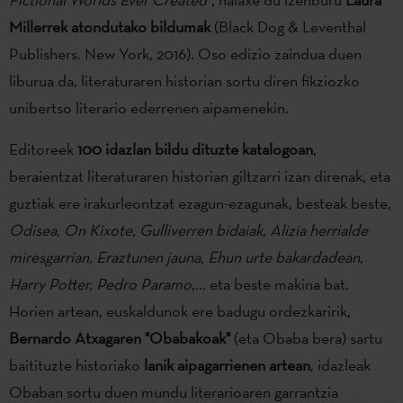
Millerrek atondutako bildumak
(Black Dog & Leventhal
Publishers. New York, 2016). Oso edizio zaindua duen
liburua da, literaturaren historian sortu diren fikziozko
unibertso literario ederrenen aipamenekin.
Editoreek
100 idazlan bildu dituzte katalogoan
,
beraientzat literaturaren historian giltzarri izan direnak, eta
guztiak ere irakurleontzat ezagun-ezagunak, besteak beste,
Odisea, On Kixote, Gulliverren bidaiak, Alizia herrialde
miresgarrian, Eraztunen jauna, Ehun urte bakardadean,
Harry Potter, Pedro Paramo
,... eta beste makina bat.
Horien artean, euskaldunok ere badugu ordezkaririk,
Bernardo Atxagaren "Obabakoak"
(eta Obaba bera) sartu
baitituzte historiako
lanik aipagarrienen artean
, idazleak
Obaban sortu duen mundu literarioaren garrantzia