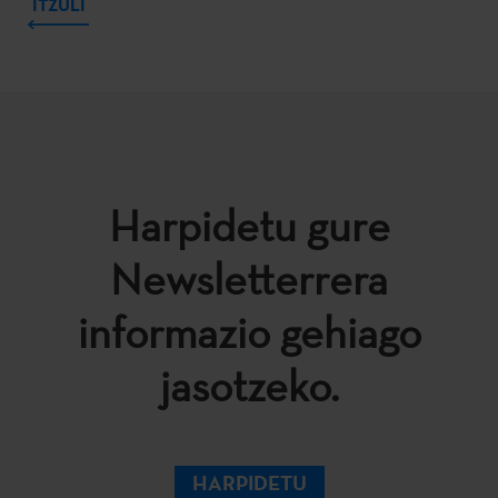
ITZULI
Harpidetu gure
Newsletterrera
informazio gehiago
jasotzeko.
HARPIDETU