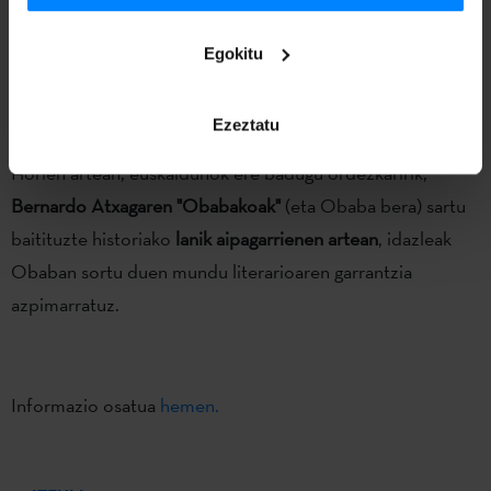
beraientzat literaturaren historian giltzarri izan direnak, eta
guztiak ere irakurleontzat ezagun-ezagunak, besteak beste,
Egokitu
Odisea, On Kixote, Gulliverren bidaiak, Alizia herrialde
miresgarrian, Eraztunen jauna, Ehun urte bakardadean,
Ezeztatu
Harry Potter, Pedro Paramo
,... eta beste makina bat.
Horien artean, euskaldunok ere badugu ordezkaririk,
Bernardo Atxagaren "Obabakoak"
(eta Obaba bera) sartu
baitituzte historiako
lanik aipagarrienen artean
, idazleak
Obaban sortu duen mundu literarioaren garrantzia
azpimarratuz.
Informazio osatua
hemen.