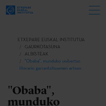
ETXEPARE EUSKAL INSTITUTUA
GAURKOTASUNA
ALBISTEAK
"Obaba", munduko unibertso
literario garrantzitsuenen artean
"Obaba",
munduko