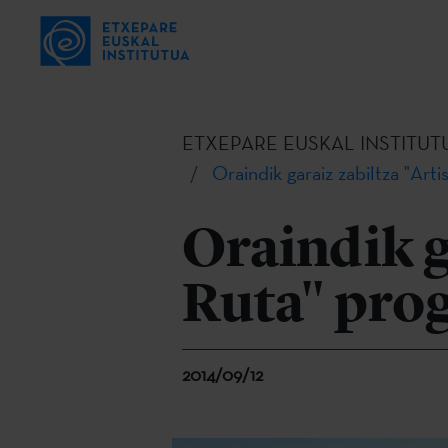
ETXEPARE EUSKAL INSTITUT
Oraindik garaiz zabiltza "Art
Oraindik g
Ruta" pro
2014/09/12