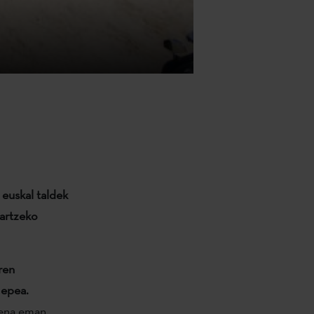
euskal taldek
artzeko
ren
 epea
.
zena eman