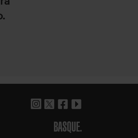
ra
.
BASQUE.