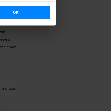
euskal taldek
artzeko
OK
ren
 epea
.
zena eman
.
ra dituzu:
tala bada.