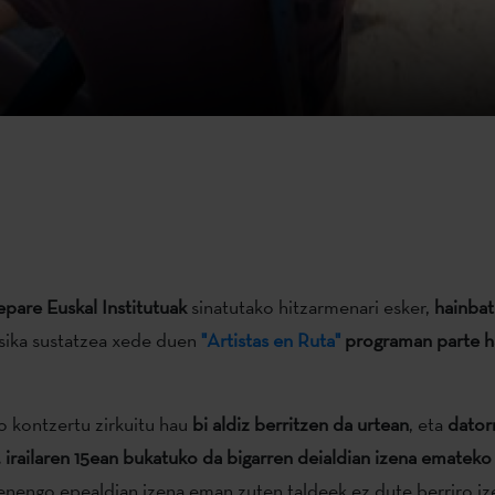
epare Euskal Institutuak
sinatutako hitzarmenari esker,
hainbat
ika sustatzea xede duen
"Artistas en Ruta"
programan parte h
o kontzertu zirkuitu hau
bi aldiz berritzen da urtean
, eta
dator
,
irailaren 15ean bukatuko da bigarren deialdian izena emateko
enengo epealdian izena eman zuten taldeek ez dute berriro i