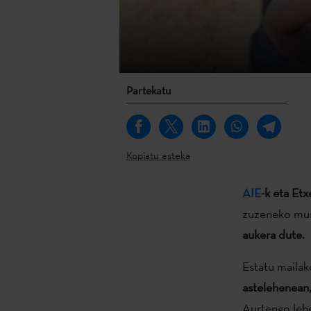
Partekatu
Kopiatu esteka
AIE
-k eta Etx
zuzeneko mus
aukera dute
.
Estatu mailak
astelehenean
Aurtengo leh