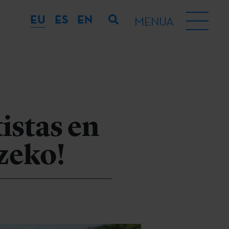
EU
ES
EN
MENUA
istas en
zeko!