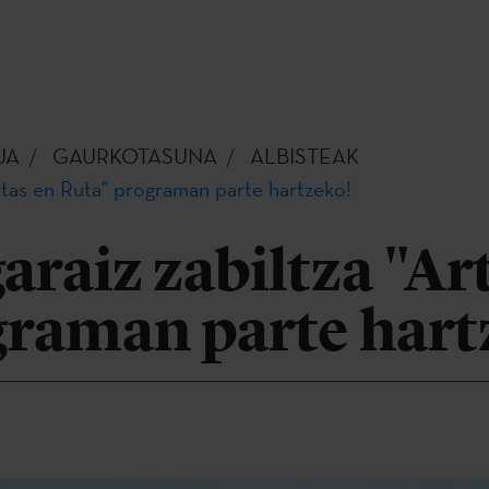
UA
GAURKOTASUNA
ALBISTEAK
istas en Ruta" programan parte hartzeko!
araiz zabiltza "Art
graman parte hart