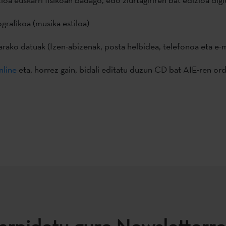
grafikoa (musika estiloa)
rako datuak (Izen-abizenak, posta helbidea, telefonoa eta e-m
nline
eta, horrez gain, bidali editatu duzun CD bat AIE-ren or