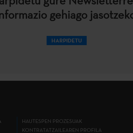
arpidetu gure Newsletterre
informazio gehiago jasotzeko
HARPIDETU
A
HAUTESPEN PROZESUAK
KONTRATATZAILEAREN PROFILA