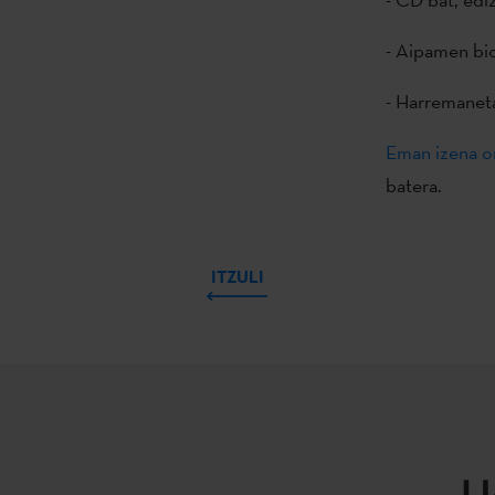
- Aipamen bio
- Harremaneta
Eman izena o
batera.
ITZULI