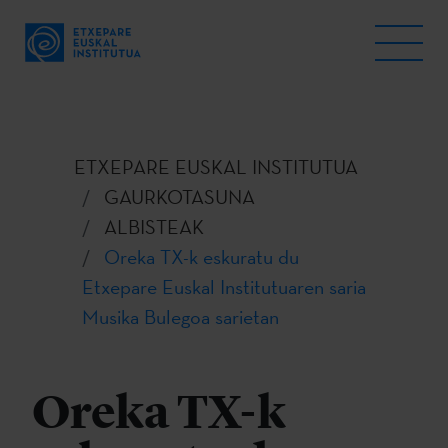
ETXEPARE EUSKAL INSTITUTUA
GAURKOTASUNA
ALBISTEAK
Oreka TX-k eskuratu du
Etxepare Euskal Institutuaren saria
Musika Bulegoa sarietan
Oreka TX-k