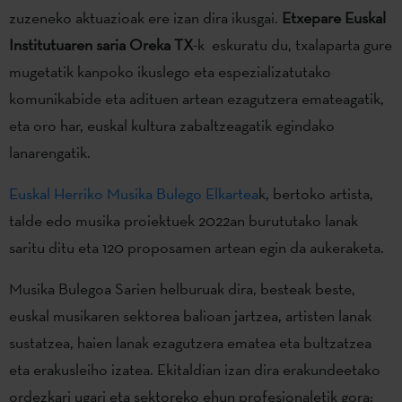
zuzeneko aktuazioak ere izan dira ikusgai.
Etxepare Euskal
Institutuaren saria
Oreka TX
-k eskuratu du, txalaparta gure
mugetatik kanpoko ikuslego eta espezializatutako
komunikabide eta adituen artean ezagutzera emateagatik,
eta oro har, euskal kultura zabaltzeagatik egindako
lanarengatik.
Euskal Herriko Musika Bulego Elkartea
k, bertoko artista,
talde edo musika proiektuek 2022an burututako lanak
saritu ditu eta 120 proposamen artean egin da aukeraketa.
Musika Bulegoa Sarien helburuak dira, besteak beste,
euskal musikaren sektorea balioan jartzea, artisten lanak
sustatzea, haien lanak ezagutzera ematea eta bultzatzea
eta erakusleiho izatea. Ekitaldian izan dira erakundeetako
ordezkari ugari eta sektoreko ehun profesionaletik gora: