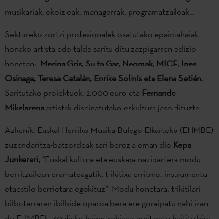
musikariak, ekoizleak, managerrak, programatzaileak…
Sektoreko zortzi profesionalek osatutako epaimahaiak
honako artista edo talde saritu ditu zazpigarren edizio
honetan:
Merina Gris, Su ta Gar, Neomak, MICE, Ines
Osinaga, Teresa Catalán, Enrike Solinís eta Elena Setién.
Saritutako proiektuek, 2.000 euro eta
Fernando
Mikelarena
artistak diseinatutako eskultura jaso dituzte.
Azkenik, Euskal Herriko Musika Bulego Elkarteko (EHMBE)
zuzendaritza-batzordeak sari berezia eman dio
Kepa
Junkerari
,
“Euskal kultura eta euskara nazioartera modu
berritzailean eramateagatik, trikitixa erritmo, instrumentu
etaestilo berrietara egokituz”. Modu honetara, trikitilari
bilbotarraren ibilbide oparoa bera ere goraipatu nahi izan
du EHMBEk, 30 disko baino gehiago argitaratu baititu hiru