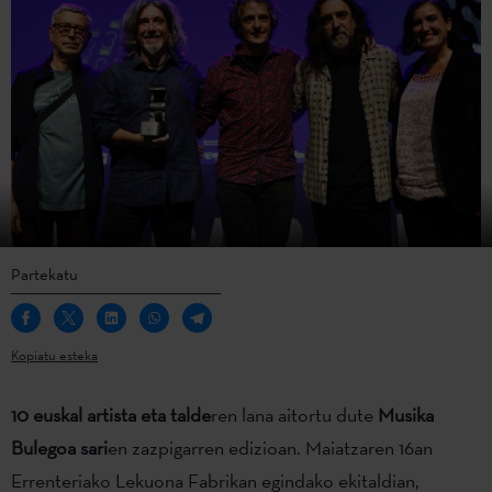
Partekatu
Kopiatu esteka
10 euskal artista eta talde
ren lana aitortu dute
Musika
Bulegoa sari
en zazpigarren edizioan. Maiatzaren 16an
Errenteriako Lekuona Fabrikan egindako ekitaldian,