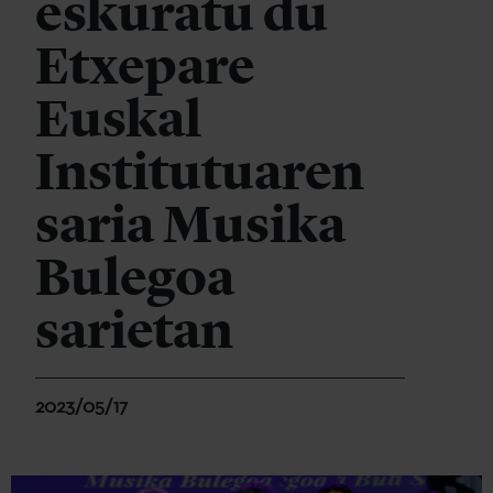
eskuratu du
Etxepare
Euskal
Institutuaren
saria Musika
Bulegoa
sarietan
2023/05/17