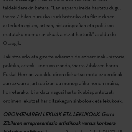
taldekiderekin batera. “Lan esparru irekia hautatu dugu,
Gerra Zibilari buruzko irudi historiko eta fikziozkoen
azterketa egitea, artean, historiografian eta politikan
eratutako memoria-lekuak aintzat harturik” azaldu du
Otaegik.
Jakintza arlo eta gizarte adierazpide ezberdinak –historia,
politika, arteak– kontuan izanda, Gerra Zibilaren harira
Euskal Herrian zabaldu diren diskurtso mota ezberdinak
aurrez-aurre jartzea izan da monografiko honen muina,
horretarako, bi ardatz nagusi harturik abiapuntutzat:
oroimen lekutzat har ditzakegun sinboloak eta lekukoak.
OROIMENAREN LEKUAK ETA LEKUKOAK. Gerra
Zibilaren errepresentazio artistikoak versus kontaera
historiko-politikoa
liburua argitaratu berri du UPV/EHUk,