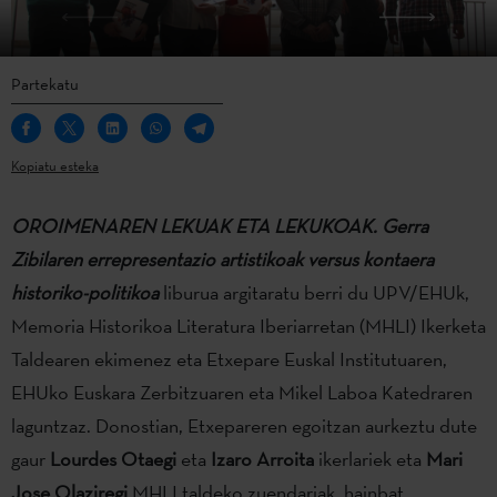
Partekatu
Kopiatu esteka
OROIMENAREN LEKUAK ETA LEKUKOAK. Gerra
Zibilaren errepresentazio artistikoak versus kontaera
historiko-politikoa
liburua argitaratu berri du UPV/EHUk,
Memoria Historikoa Literatura Iberiarretan (MHLI) Ikerketa
Taldearen ekimenez eta Etxepare Euskal Institutuaren,
EHUko Euskara Zerbitzuaren eta Mikel Laboa Katedraren
laguntzaz. Donostian, Etxepareren egoitzan aurkeztu dute
gaur
Lourdes Otaegi
eta
Izaro Arroita
ikerlariek eta
Mari
Jose Olaziregi
MHLI taldeko zuendariak, hainbat