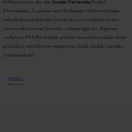
kritikoa burutu du, eta
Joxean Fernandez
Euskal
Filmotekako Zuzendari eta Nanteseko Unibertsitateko
irakasleak euskaldunek Gerrari buruz proiektatu duten
zinema ekoizpenari buruzko sintesia egin du. Bigarren
multzoan, MHLIko kideek azterlan berezitua eskaini diote
produkzio artistikoaren esparruan Guda Zibilak izandako
tratamenduari.
ITZULI