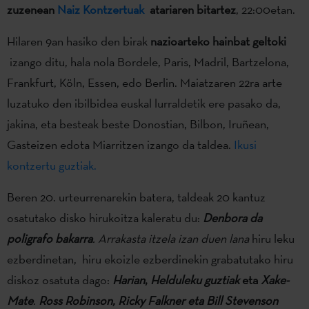
zuzenean
Naiz Kontzertuak
atariaren bitartez
, 22:00etan.
Hilaren 9an hasiko den birak
nazioarteko hainbat geltoki
izango ditu, hala nola Bordele, Paris, Madril, Bartzelona,
Frankfurt, Köln, Essen, edo Berlin. Maiatzaren 22ra arte
luzatuko den ibilbidea euskal lurraldetik ere pasako da,
jakina, eta besteak beste Donostian, Bilbon, Iruñean,
Gasteizen edota Miarritzen izango da taldea.
Ikusi
kontzertu guztiak.
Beren 20. urteurrenarekin batera, taldeak 20 kantuz
osatutako disko hirukoitza kaleratu du:
Denbora da
poligrafo bakarra
.
Arrakasta itzela izan duen lana
hiru leku
ezberdinetan, hiru ekoizle ezberdinekin grabatutako hiru
diskoz osatuta dago:
Harian
,
Helduleku guztiak
eta
Xake-
Mate
.
Ross Robinson, Ricky Falkner eta
Bill Stevenson