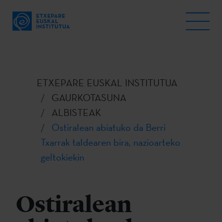
ETXEPARE EUSKAL INSTITUTUA
GAURKOTASUNA
ALBISTEAK
Ostiralean abiatuko da Berri
Txarrak taldearen bira, nazioarteko
geltokiekin
Ostiralean