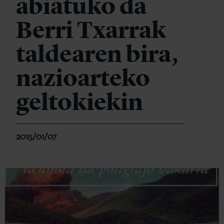
abiatuko da
Berri Txarrak
taldearen bira,
nazioarteko
geltokiekin
2015/01/07