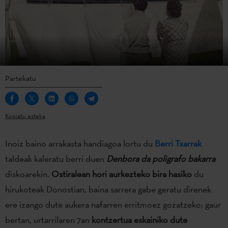
Partekatu
Kopiatu esteka
Inoiz baino arrakasta handiagoa lortu du
Berri Txarrak
taldeak kaleratu berri duen
Denbora da poligrafo bakarra
diskoarekin.
Ostiralean hori aurkezteko bira hasiko
du
hirukoteak Donostian, baina sarrera gabe geratu direnek
ere izango dute aukera nafarren erritmoez gozatzeko: gaur
bertan, urtarrilaren 7an
kontzertua eskainiko dute