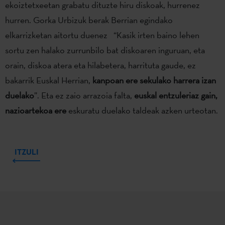
ekoiztetxeetan grabatu dituzte hiru diskoak, hurrenez
hurren. Gorka Urbizuk berak Berrian egindako
elkarrizketan aitortu duenez “Kasik irten baino lehen
sortu zen halako zurrunbilo bat diskoaren inguruan, eta
orain, diskoa atera eta hilabetera, harrituta gaude, ez
bakarrik Euskal Herrian,
kanpoan ere sekulako harrera izan
duelako
”. Eta ez zaio arrazoia falta,
euskal entzuleriaz gain,
nazioartekoa ere
eskuratu duelako taldeak azken urteotan.
ITZULI