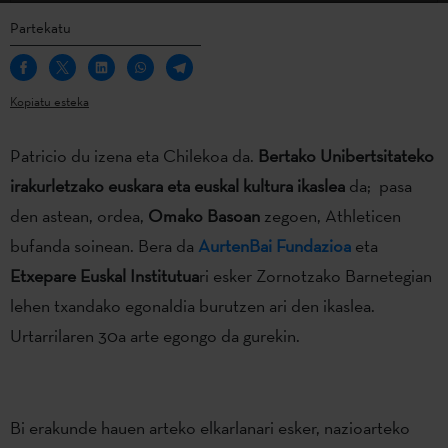
Partekatu
Kopiatu esteka
Patricio du izena eta Chilekoa da.
Bertako Unibertsitateko
irakurletzako euskara eta euskal kultura ikaslea
da; pasa
den astean, ordea,
Omako Basoan
zegoen, Athleticen
bufanda soinean. Bera da
AurtenBai Fundazioa
eta
Etxepare Euskal Institutua
ri esker Zornotzako Barnetegian
lehen txandako egonaldia burutzen ari den ikaslea.
Urtarrilaren 30a arte egongo da gurekin.
Bi erakunde hauen arteko elkarlanari esker, nazioarteko