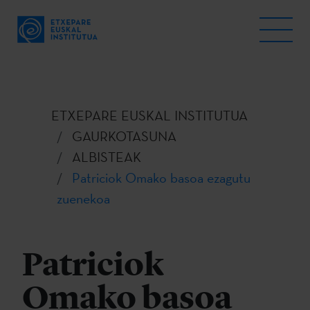
ETXEPARE EUSKAL INSTITUTUA
GAURKOTASUNA
ALBISTEAK
Patriciok Omako basoa ezagutu
zuenekoa
Patriciok
Omako basoa