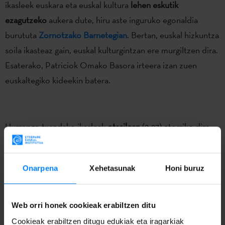
ikasleek euskara eta euskal kultura
lehen eskutik
ezagutzeko
aukera dute, hiru aste inguruko egonaldia
burututa
Zornotzako Barnetegian
. Bertan, euskal hizkuntza
soila ikasteaz gain, euskal kulturgintzan ere murgiltzen dira.
Esaterako, Patriciok Omako Basora irteera izan zuen
euskaltegiko kideekin batera.
Hurrengo txandako ikasleak
otsailean
(2-27) etorriko dira
Zornotzara, euskalgintzan murgiltzeko prest. 4 izango dira
guztira, eta
Chile eta Argentina
tik etorriko dira.
Onarpena
Xehetasunak
Honi buruz
Patricio du izena eta Chilekoa da.
Bertako Unibertsitateko
irakurletzako euskara eta euskal kultura ikaslea
da; pasa
Web orri honek cookieak erabiltzen ditu
den astean, ordea,
Omako Basoan
zegoen, Athleticen
Cookieak erabiltzen ditugu edukiak eta iragarkiak
bufanda soinean. Bera da
AurtenBai Fundazioa
eta