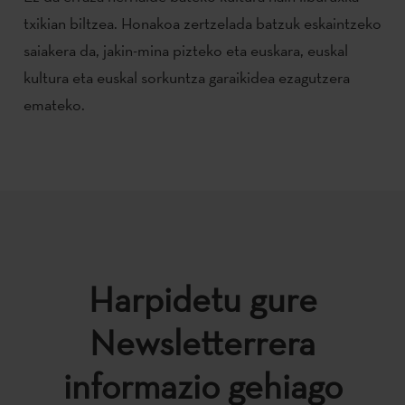
txikian biltzea. Honakoa zertzelada batzuk eskaintzeko
saiakera da, jakin-mina pizteko eta euskara, euskal
kultura eta euskal sorkuntza garaikidea ezagutzera
emateko.
Harpidetu gure
Newsletterrera
informazio gehiago