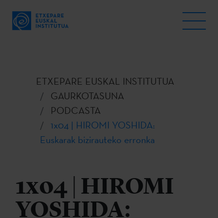
ETXEPARE EUSKAL INSTITUTUA
GAURKOTASUNA
PODCASTA
1x04 | HIROMI YOSHIDA:
Euskarak bizirauteko erronka
1x04 | HIROMI
YOSHIDA: