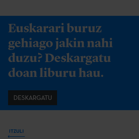
Euskarari buruz
gehiago jakin nahi
duzu? Deskargatu
doan liburu hau.
DESKARGATU
ITZULI