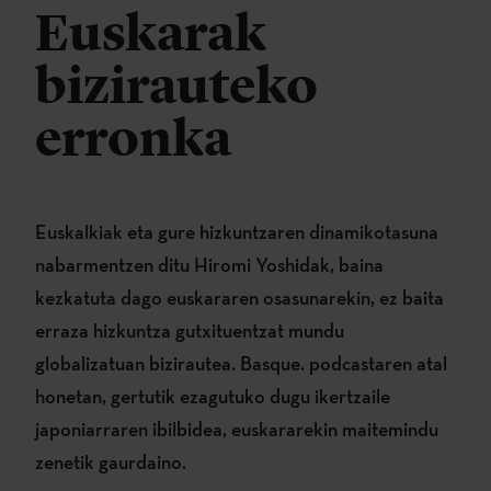
Euskarak
bizirauteko
erronka
Euskalkiak eta gure hizkuntzaren dinamikotasuna
nabarmentzen ditu Hiromi Yoshidak, baina
kezkatuta dago euskararen osasunarekin, ez baita
erraza hizkuntza gutxituentzat mundu
globalizatuan bizirautea. Basque. podcastaren atal
honetan, gertutik ezagutuko dugu ikertzaile
japoniarraren ibilbidea, euskararekin maitemindu
zenetik gaurdaino.