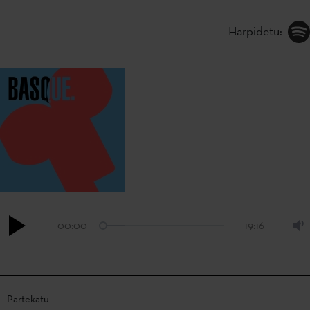
Harpidetu:
00:00
19:16
Partekatu