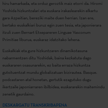
hiru hamarkada, eta orduz geroztik maiz etorri da. Hiromi
Yoshida hizkuntzalari eta euskara irakaslearekin elkartu
gara Azpeitian, bereziki maite duen herrian. Izan ere,
bertako euskalkiari buruz egin zuen tesia, eta japonierara
itzuli zuen Bernart Etxepareren Linguae Vasconum
Primitiae liburua, euskaraz idatzitako lehena.
Euskalkiak eta gure hizkuntzaren dinamikotasuna
nabarmentzen ditu Yoshidak, baina kezkatuta dago
euskararen osasunarekin, ez baita erraza hizkuntza
gutxituentzat mundu globalizatuan bizirautea. Basque.
podcastaren atal honetan, gertutik ezagutuko dugu
ikertzaile japoniarraren ibilbidea, euskararekin maitemindu
zenetik gaurdaino.
DESKARGATU TRANSKRIBAPENA