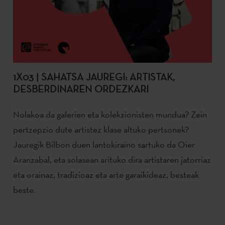
1X03 | SAHATSA JAUREGI: ARTISTAK,
DESBERDINAREN ORDEZKARI
Nolakoa da galerien eta kolekzionisten mundua? Zein
pertzepzio dute artistez klase altuko pertsonek?
Jauregik Bilbon duen lantokiraino sartuko da Oier
Aranzabal, eta solasean arituko dira artistaren jatorriaz
eta orainaz, tradizioaz eta arte garaikideaz, besteak
beste.