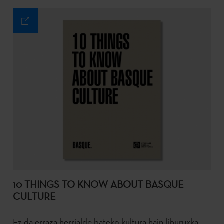
10 THINGS TO KNOW ABOUT BASQUE
CULTURE
Ez da erraza herrialde bateko kultura hain liburuxka