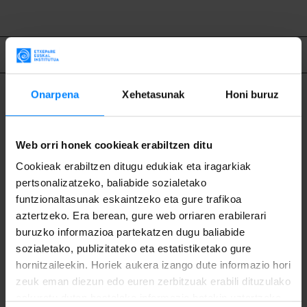
Lotutako edukia
Onarpena
Xehetasunak
Honi buruz
Web orri honek cookieak erabiltzen ditu
Cookieak erabiltzen ditugu edukiak eta iragarkiak
pertsonalizatzeko, baliabide sozialetako
funtzionaltasunak eskaintzeko eta gure trafikoa
aztertzeko. Era berean, gure web orriaren erabilerari
buruzko informazioa partekatzen dugu baliabide
sozialetako, publizitateko eta estatistiketako gure
hornitzaileekin. Horiek aukera izango dute informazio hori
zeuk eman diezun edo euren zerbitzuak erabili dituzulako
eskuratu duten bestelako informazio batekin uztartzeko.