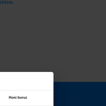
BAPENA
Honi buruz
 doan