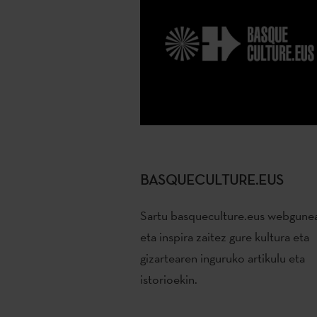
BASQUECULTURE.EUS
Sartu basqueculture.eus webgune
eta inspira zaitez gure kultura eta
gizartearen inguruko artikulu eta
istorioekin.