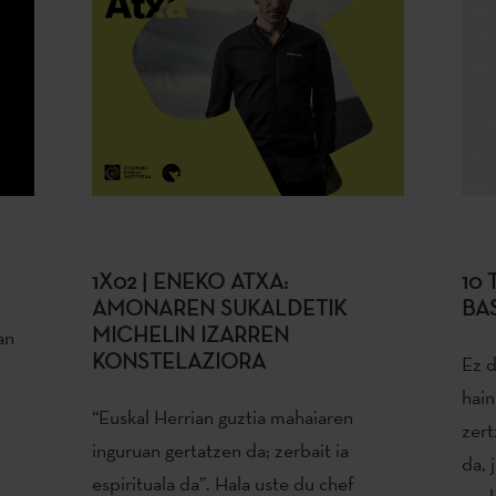
1X02 | ENEKO ATXA:
10
AMONAREN SUKALDETIK
BA
MICHELIN IZARREN
an
KONSTELAZIORA
Ez d
hain
“Euskal Herrian guztia mahaiaren
zert
inguruan gertatzen da; zerbait ia
da, 
espirituala da”. Hala uste du chef