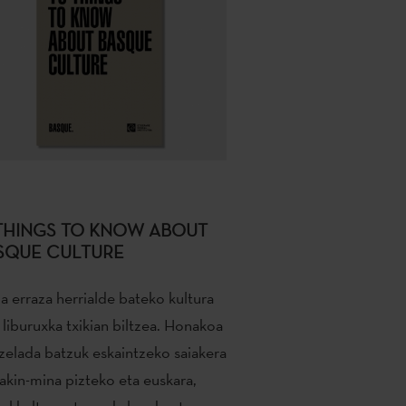
 THINGS TO KNOW ABOUT
SQUE CULTURE
a erraza herrialde bateko kultura
 liburuxka txikian biltzea. Honakoa
zelada batzuk eskaintzeko saiakera
jakin-mina pizteko eta euskara,