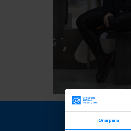
Eusk
Onarpena
jaki