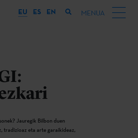
EU
ES
EN
MENUA
GI:
ezkari
tsonek? Jauregik Bilbon duen
, tradizioaz eta arte garaikideaz,