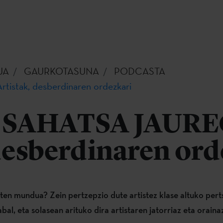
UA
GAURKOTASUNA
PODCASTA
tistak, desberdinaren ordezkari
| SAHATSA JAURE
desberdinaren ord
sten mundua? Zein pertzepzio dute artistez klase altuko per
al, eta solasean arituko dira artistaren jatorriaz eta orainaz