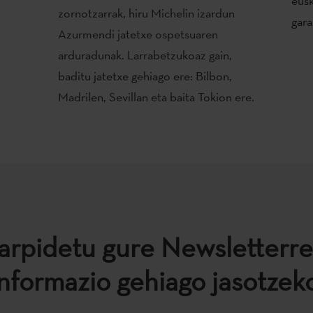
eusk
zornotzarrak, hiru Michelin izardun
gara
Azurmendi jatetxe ospetsuaren
arduradunak. Larrabetzukoaz gain,
baditu jatetxe gehiago ere: Bilbon,
Madrilen, Sevillan eta baita Tokion ere.
arpidetu gure Newsletterre
informazio gehiago jasotzeko