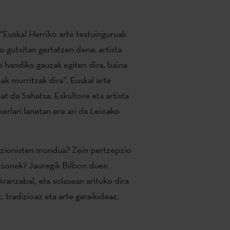
“Euskal Herriko arte testuinguruak
o gutxitan gertatzen dena: artista
e handiko gauzak egiten dira, baina
ak murritzak dira”. Euskal arte
at da Sahatsa. Eskultore eta artista
ikerlari lanetan ere ari da Leioako
kzionisten mundua? Zein pertzepzio
rtsonek? Jauregik Bilbon duen
Aranzabal, eta solasean arituko dira
z, tradizioaz eta arte garaikideaz,