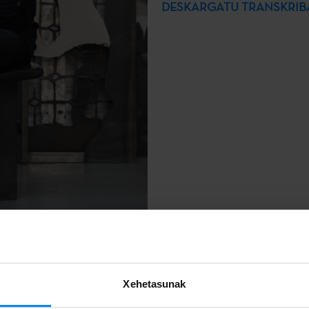
DESKARGATU TRANSKRI
al arteari buruz gehiago
Xehetasunak
n nahi duzu? Deskargatu