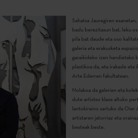
Sahatsa Jauregiren esanetan, 
badu berezitasun bat, leku os
pila bat daude eta oso kalitat
galeria eta erakusketa espazio
garaikideko izen handietako b
plastikoa da, eta irakasle eta 
Arte Ederren fakultatean.
Nolakoa da galerien eta kole
dute artistez klase altuko pe
lantokiraino sartuko da Oier 
artistaren jatorriaz eta oraina
besteak beste.