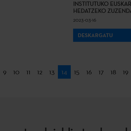
INSTITUTUKO EUSKAR
HEDATZEKO ZUZENDA
2023-03-16
DESKARGATU
ehena
9
10
11
12
13
14
15
16
17
18
19