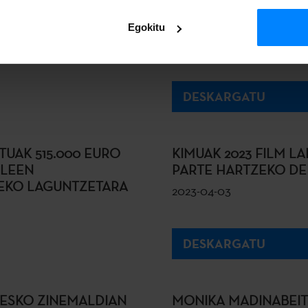
OKO KOMISARIOEN
ETXEPARE EUSKAL I
REN ESKUTIK
YORK KLUSTERREKO 
Egokitu
2023-04-18
DESKARGATU
TUAK 515.000 EURO
KIMUAK 2023 FILM 
ILEEN
PARTE HARTZEKO DEI
EKO LAGUNTZETARA
2023-04-03
DESKARGATU
TESKO ZINEMALDIAN
MONIKA MADINABEIT