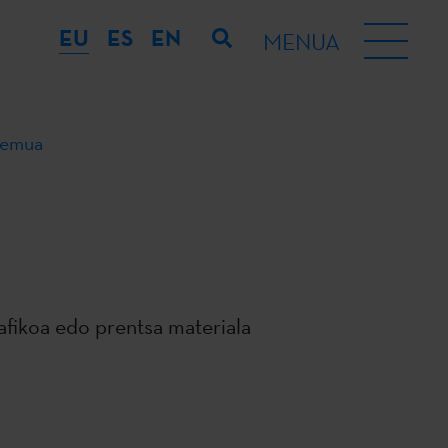
EU
ES
EN
MENUA
remua
rafikoa edo prentsa materiala