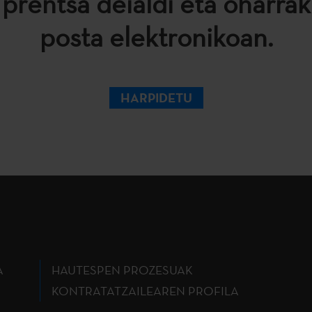
 prentsa deialdi eta oharrak
posta elektronikoan.
HARPIDETU
A
HAUTESPEN PROZESUAK
KONTRATATZAILEAREN PROFILA