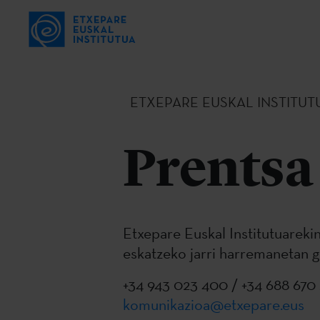
ETXEPARE EUSKAL INSTITUT
Prentsa
Etxepare Euskal Institutuareki
eskatzeko jarri harremanetan g
+34 943 023 400 / +34 688 670 
komunikazioa@etxepare.eus