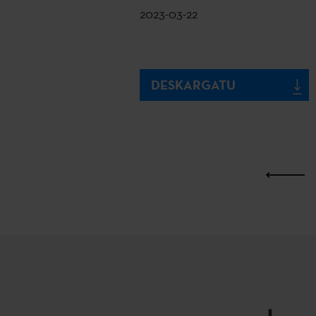
2023-03-22
DESKARGATU
L