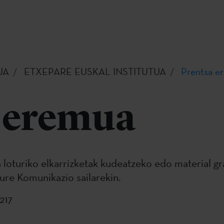
UA
ETXEPARE EUSKAL INSTITUTUA
Prentsa e
 eremua
n loturiko elkarrizketak kudeatzeko edo material g
ure Komunikazio sailarekin.
217