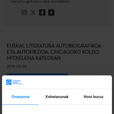
Jarraitu gaitzazu sare sozialetan:
EUSKAL LITERATURA AUTOBIOGRAFIKOA
ETA AUTOFIKZIOA, CHICAGOKO KOLDO
MITXELENA KATEDRAN
2019-02-26
DESKARGATU
Onarpena
Xehetasunak
Honi buruz
ETXEPARE EUSKAL INSTITUTUAK CHEJOV
VS. SHAKESPEARE PROIEKTUA
BERRESKURATUKO DU 2019 SCOTLAND