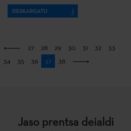
DESKARGATU
Lehena
27
28
29
30
31
32
33
34
35
36
37
38
Azkena
Jaso prentsa deialdi