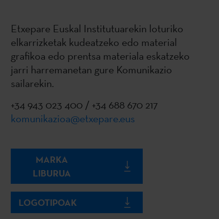
Etxepare Euskal Institutuarekin loturiko
elkarrizketak kudeatzeko edo material
grafikoa edo prentsa materiala eskatzeko
jarri harremanetan gure Komunikazio
sailarekin.
+34 943 023 400 / +34 688 670 217
komunikazioa@etxepare.eus
MARKA
LIBURUA
LOGOTIPOAK