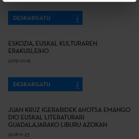
DESKARGATU
ESKOZIA, EUSKAL KULTURAREN
ERAKUSLEIHO
2019-01-16
DESKARGATU
JUAN KRUZ IGERABIDEK AHOTSA EMANGO
DIO EUSKAL LITERATURARI
GUADALAJARAKO LIBURU AZOKAN
2018-11-23