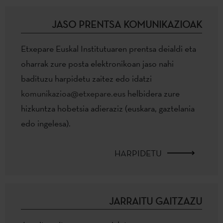
JASO PRENTSA KOMUNIKAZIOAK
Etxepare Euskal Institutuaren prentsa deialdi eta
oharrak zure posta elektronikoan jaso nahi
badituzu harpidetu zaitez edo idatzi
komunikazioa@etxepare.eus
helbidera zure
hizkuntza hobetsia adieraziz (euskara, gaztelania
edo ingelesa).
HARPIDETU
JARRAITU GAITZAZU