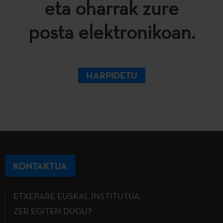
eta oharrak zure
posta elektronikoan.
HARPIDETU
KONTAKTUA
ETXEPARE EUSKAL INSTITUTUA
ZER EGITEN DUGU?