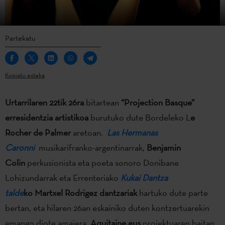
Partekatu
Kopiatu esteka
Urtarrilaren 22tik 26ra
bitartean
“Projection Basque”
erresidentzia artistikoa
burutuko dute Bordeleko L
e
Rocher de Palmer
aretoan.
Las Hermanas
Caronni
musikarifranko-argentinarrak,
Benjamin
Colin
perkusionista eta poeta sonoro Donibane
Lohizundarrak eta Errenteriako
Kukai Dantza
talde
ko Martxel Rodrigez dantzariak
hartuko dute parte
bertan, eta hilaren 26an eskainiko duten kontzertuarekin
emango diote amaiera.
Aquitaine.eus
proiektuaren baitan