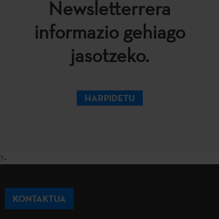
Newsletterrera
informazio gehiago
jasotzeko.
HARPIDETU
?>
KONTAKTUA