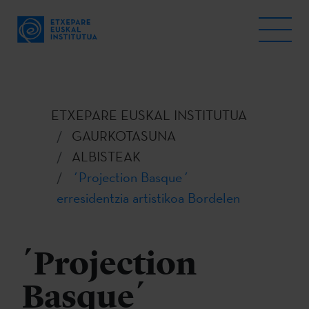
ETXEPARE EUSKAL INSTITUTUA
GAURKOTASUNA
ALBISTEAK
´Projection Basque´
erresidentzia artistikoa Bordelen
´Projection
Basque´