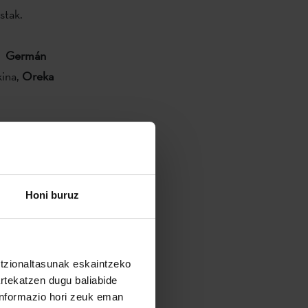
stak.
, Germán
kina,
Oreka
duko musiken
ak
ertuak ere
onuak stand-a
Honi buruz
eta Kultura
reko elkarte
du, kanpoko
untzionaltasunak eskaintzeko
artekatzen dugu baliabide
 informazio hori zeuk eman