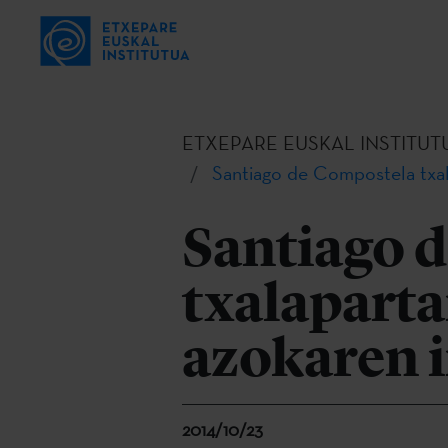
ETXEPARE EUSKAL INSTITUT
Santiago de Compostela txal
Santiago 
txalapart
azokaren i
2014/10/23