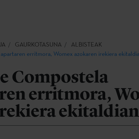
UA
GAURKOTASUNA
ALBISTEAK
apartaren erritmora, Womex azokaren irekiera ekitaldi
de Compostela
aren erritmora, 
rekiera ekitaldian