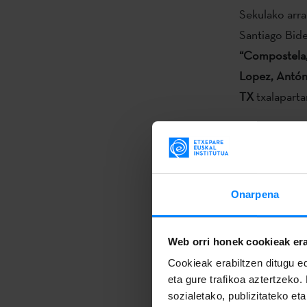
Sekulako arra
Santiago Bide
“Compostela,
Lopez, Antó
TX
txalaparta
Kontzertu ho
topaketa prof
inaugurazioa.
eskainiko dir
Onarpena
izango dute e
Departamentu
Web orri honek cookieak era
ezberdinekin 
Cookieak erabiltzen ditugu ed
zabalkundear
eta gure trafikoa aztertzeko.
sozialetako, publizitateko et