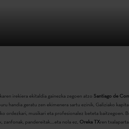
karen irekiera ekitaldia gainezka zegoen atzo
Santiago de Co
ru handia geratu zen ekimenera sartu ezinik, Galiziako kapit
o ordezkari, musikari eta profesionalez beteta baitzegoen. B
ak, zanfonak, pandereitak….eta nola ez,
Oreka TX
ren txalaparta