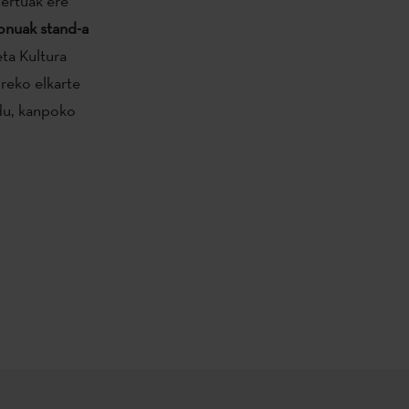
ertuak ere
onuak stand-a
eta Kultura
reko elkarte
du, kanpoko