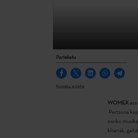
Partekatu
Kopiatu esteka
WOMEX
azo
Pertsona kopu
osoko musikak
kitarrak, gait