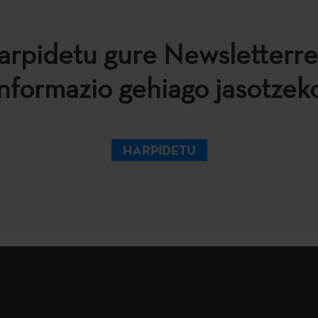
arpidetu gure Newsletterre
informazio gehiago jasotzeko
HARPIDETU