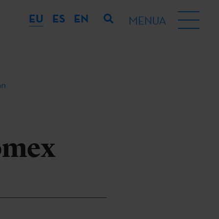
EU
ES
EN
MENUA
an
Womex