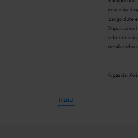
inaugurazioa.
eskainiko dir
izango dute e
Departamentu
ezberdinekin 
zabalkundear
Argazkia: Xoá
ITZULI