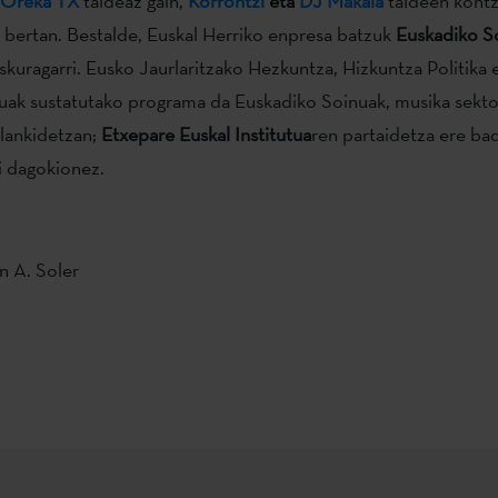
Oreka TX
taldeaz gain,
Korrontzi
eta
DJ Makala
taldeen kontz
a bertan. Bestalde, Euskal Herriko enpresa batzuk
Euskadiko S
skuragarri. Eusko Jaurlaritzako Hezkuntza, Hizkuntza Politika 
ak sustatutako programa da Euskadiko Soinuak, musika sekto
lankidetzan;
Etxepare Euskal Institutua
ren partaidetza ere ba
i dagokionez.
n A. Soler