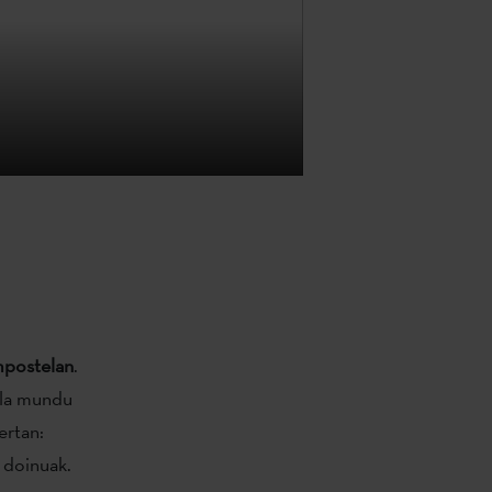
mpostelan
.
ala mundu
ertan:
 doinuak.