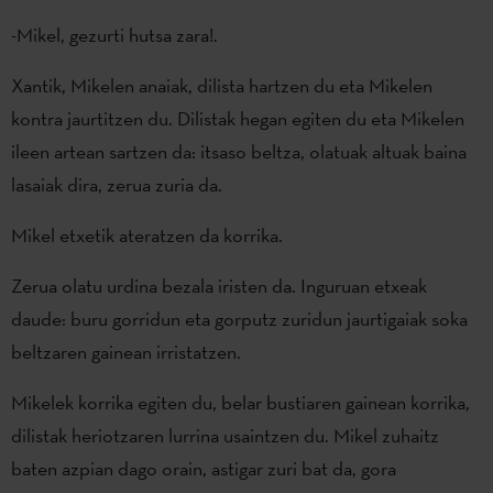
-Mikel, gezurti hutsa zara!.
Xantik, Mikelen anaiak, dilista hartzen du eta Mikelen
kontra jaurtitzen du. Dilistak hegan egiten du eta Mikelen
ileen artean sartzen da: itsaso beltza, olatuak altuak baina
lasaiak dira, zerua zuria da.
Mikel etxetik ateratzen da korrika.
Zerua olatu urdina bezala iristen da. Inguruan etxeak
daude: buru gorridun eta gorputz zuridun jaurtigaiak soka
beltzaren gainean irristatzen.
Mikelek korrika egiten du, belar bustiaren gainean korrika,
dilistak heriotzaren lurrina usaintzen du. Mikel zuhaitz
baten azpian dago orain, astigar zuri bat da, gora