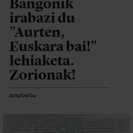
Bangonik
irabazi du
"Aurten,
Euskara bai!"
lehiaketa.
Zorionak!
2015/06/04