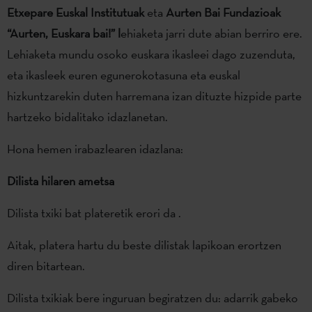
Etxepare Euskal Institutuak
eta
Aurten Bai Fundazioak
“Aurten, Euskara bai!” l
ehiaketa jarri dute abian berriro ere.
Lehiaketa mundu osoko euskara ikasleei dago zuzenduta,
eta ikasleek euren egunerokotasuna eta euskal
hizkuntzarekin duten harremana izan dituzte hizpide parte
hartzeko bidalitako idazlanetan.
Hona hemen irabazlearen idazlana:
Dilista hilaren ametsa
Dilista txiki bat plateretik erori da .
Aitak, platera hartu du beste dilistak lapikoan erortzen
diren bitartean.
Dilista txikiak bere inguruan begiratzen du: adarrik gabeko