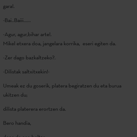
gara!.
-Bai..Baiii......
-Agur, agur,bihar arte!.
Mikel etxera doa, jangelara korrika, eseri egiten da.
-Zer dago bazkaltzeko?.
-Dilistak saltxitxekin!-
Umeak ez du goserik, platera begiratzen du eta burua
ukitzen du;
dilista platerera erortzen da.
Bero handia,
dena da oso beltza