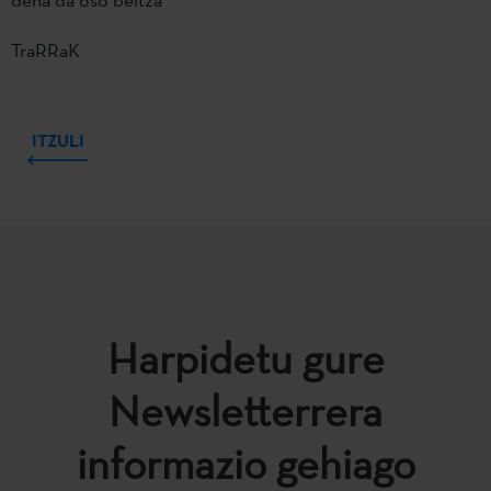
TraRRaK
ITZULI
Harpidetu gure
Newsletterrera
informazio gehiago