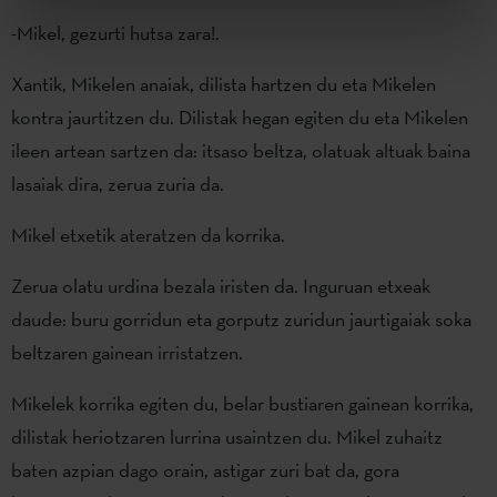
-Mikel, gezurti hutsa zara!.
Xantik, Mikelen anaiak, dilista hartzen du eta Mikelen
kontra jaurtitzen du. Dilistak hegan egiten du eta Mikelen
ileen artean sartzen da: itsaso beltza, olatuak altuak baina
lasaiak dira, zerua zuria da.
Mikel etxetik ateratzen da korrika.
Zerua olatu urdina bezala iristen da. Inguruan etxeak
daude: buru gorridun eta gorputz zuridun jaurtigaiak soka
beltzaren gainean irristatzen.
Mikelek korrika egiten du, belar bustiaren gainean korrika,
dilistak heriotzaren lurrina usaintzen du. Mikel zuhaitz
baten azpian dago orain, astigar zuri bat da, gora