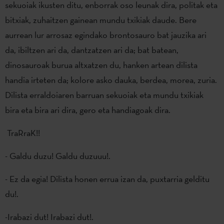
sekuoiak ikusten ditu, enborrak oso leunak dira, politak eta
bitxiak, zuhaitzen gainean mundu txikiak daude. Bere
aurrean lur arrosaz egindako brontosauro bat jauzika ari
da, ibiltzen ari da, dantzatzen ari da; bat batean,
dinosauroak burua altxatzen du, hanken artean dilista
handia irteten da; kolore asko dauka, berdea, morea, zuria.
Dilista erraldoiaren barruan sekuoiak eta mundu txikiak
bira eta bira ari dira, gero eta handiagoak dira.
TraRraK!!
- Galdu duzu! Galdu duzuuu!.
- Ez da egia! Dilista honen errua izan da, puxtarria gelditu
du!.
-Irabazi dut! Irabazi dut!.