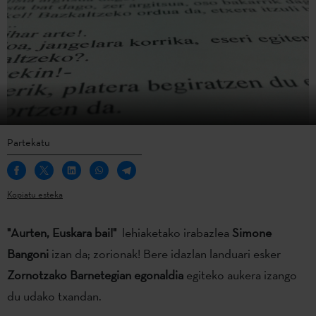
Partekatu
Kopiatu esteka
"Aurten, Euskara bai!"
lehiaketako irabazlea
Simone
Bangoni
izan da; zorionak! Bere idazlan landuari esker
Zornotzako Barnetegian egonaldia
egiteko aukera izango
du udako txandan.