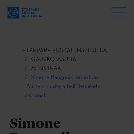
ETXEPARE EUSKAL INSTITUTUA
GAURKOTASUNA
ALBISTEAK
Simone Bangonik irabazi du
"Aurten, Euskara bai!" lehiaketa.
Zorionak!
Simone