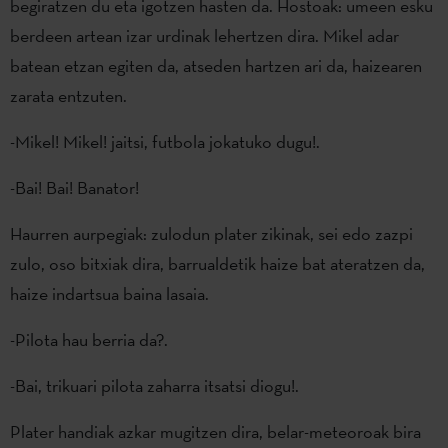
begiratzen du eta igotzen hasten da. Hostoak: umeen esku
berdeen artean izar urdinak lehertzen dira. Mikel adar
batean etzan egiten da, atseden hartzen ari da, haizearen
zarata entzuten.
-Mikel! Mikel! jaitsi, futbola jokatuko dugu!.
-Bai! Bai! Banator!
Haurren aurpegiak: zulodun plater zikinak, sei edo zazpi
zulo, oso bitxiak dira, barrualdetik haize bat ateratzen da,
haize indartsua baina lasaia.
-Pilota hau berria da?.
-Bai, trikuari pilota zaharra itsatsi diogu!.
Plater handiak azkar mugitzen dira, belar-meteoroak bira