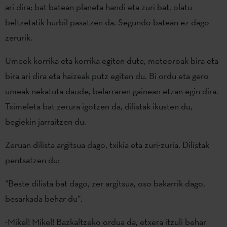
ari dira; bat batean planeta handi eta zuri bat, olatu
beltzetatik hurbil pasatzen da. Segundo batean ez dago
zerurik.
Umeek korrika eta korrika egiten dute, meteoroak bira eta
bira ari dira eta haizeak putz egiten du. Bi ordu eta gero
umeak nekatuta daude, belarraren gainean etzan egin dira.
Tximeleta bat zerura igotzen da, dilistak ikusten du,
begiekin jarraitzen du.
Zeruan dilista argitsua dago, txikia eta zuri-zuria. Dilistak
pentsatzen du:
“Beste dilista bat dago, zer argitsua, oso bakarrik dago,
besarkada behar du”.
-Mikel! Mikel! Bazkaltzeko ordua da, etxera itzuli behar