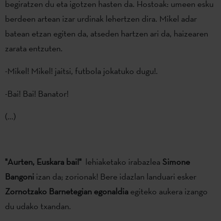
begiratzen du eta igotzen hasten da. Hostoak: umeen esku
berdeen artean izar urdinak lehertzen dira. Mikel adar
batean etzan egiten da, atseden hartzen ari da, haizearen
zarata entzuten.
-Mikel! Mikel! jaitsi, futbola jokatuko dugu!.
-Bai! Bai! Banator!
(...)
"Aurten, Euskara bai!"
lehiaketako irabazlea
Simone
Bangoni
izan da; zorionak! Bere idazlan landuari esker
Zornotzako Barnetegian egonaldia
egiteko aukera izango
du udako txandan.