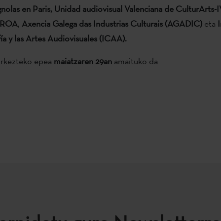
nolas en Paris,
Unidad audiovisual Valenciana de CulturArts-
PROA
,
Axencia Galega das Industrias Culturais (AGADIC)
eta
I
a y las Artes Audiovisuales (ICAA).
urkezteko epea
maiatzaren 29an
amaituko da