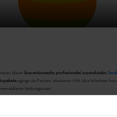
inaren 26ean
ikus-entzunezko profesionalei zuzendutako
Small
topaketa
egingo da Parisen, ekainaren 17tik 23ra bitartean bu
nemaldiaren testuinguruan.
elburua Ile-de France-ko ikus-entzunezko profesionalei estat
 enpresen proiektuak aurkeztea da, proiektuok elkarlanean ga