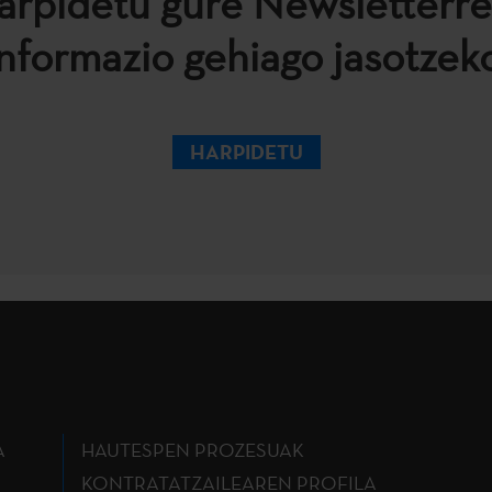
arpidetu gure Newsletterre
informazio gehiago jasotzeko
HARPIDETU
A
HAUTESPEN PROZESUAK
KONTRATATZAILEAREN PROFILA