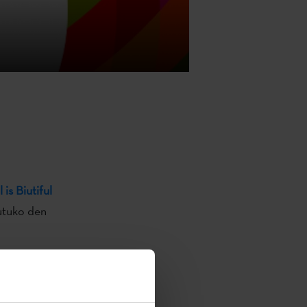
 is Biutiful
rutuko den
u
uzatu ahal