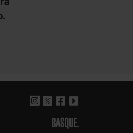
ra
.
BASQUE.