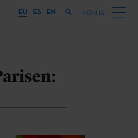
EU
ES
EN
MENUA
Parisen: