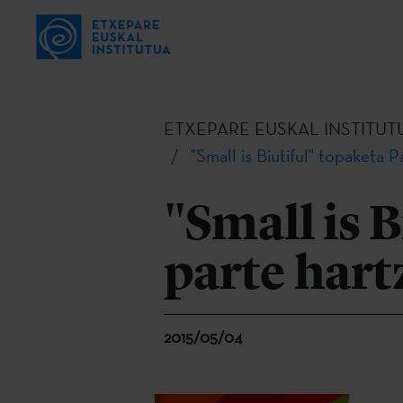
ETXEPARE EUSKAL INSTITUT
"Small is Biutiful" topaketa P
"Small is 
parte hart
2015/05/04