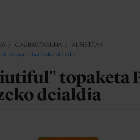
UA
GAURKOTASUNA
ALBISTEAK
arisen: parte hartzeko deialdia
Biutiful" topaketa 
zeko deialdia