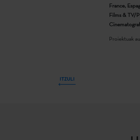
France, Espag
Films & TV/
Cinematografí
Proiektuak a
ITZULI