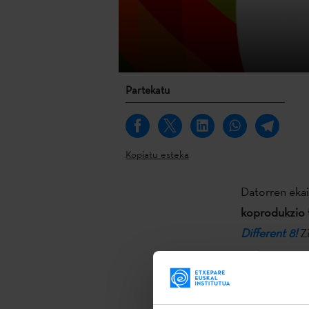
Partekatu
Kopiatu esteka
Datorren eka
koprodukzio 
Different 8!
Zi
Topaketaren h
espainiarreko
izateko.