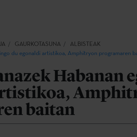
UA
GAURKOTASUNA
ALBISTEAK
ngo du egonaldi artistikoa, Amphitryon programaren b
anazek Habanan e
rtistikoa, Amphit
en baitan