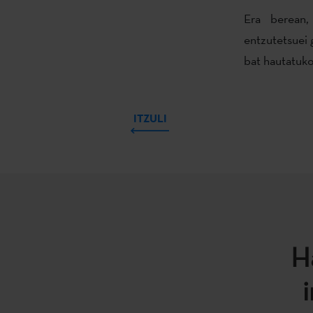
Era berean,
entzutetsuei 
bat hautatuko
ITZULI
H