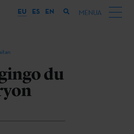
EU
ES
EN
MENUA
aitan
gingo du
ryon