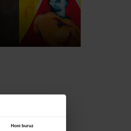
978) egonaldi
ko egonaldia,
ena izango du
Honi buruz