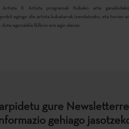
 Artista X Artista programak Kubako arte garaikideko
gonbit egingo die artista kubatarrak izendatzeko, eta horien art
 dute egonaldia Bilbon ere egin dezan.
arpidetu gure Newsletterre
informazio gehiago jasotzeko