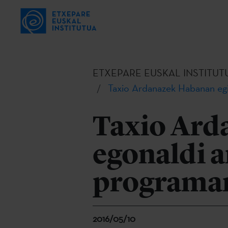
ETXEPARE EUSKAL INSTITUT
Taxio Ardanazek Habanan egi
Taxio Ard
egonaldi a
programar
2016/05/10