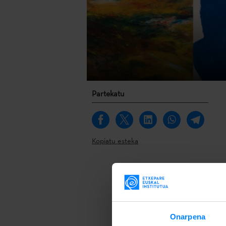
Partekatu
Kopiatu esteka
Amphitryon
e
artistikoa e
maiatzaren 1
Bilbon, Azkun
Onarpena